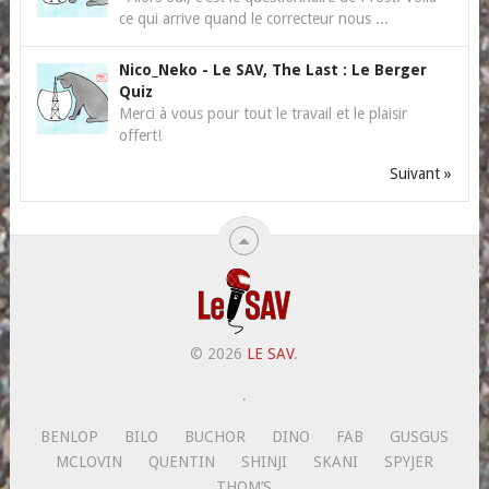
ce qui arrive quand le correcteur nous ...
Nico_Neko
-
Le SAV, The Last : Le Berger
Quiz
Merci à vous pour tout le travail et le plaisir
offert!
Suivant »
© 2026
LE SAV
.
.
BENLOP
BILO
BUCHOR
DINO
FAB
GUSGUS
MCLOVIN
QUENTIN
SHINJI
SKANI
SPYJER
THOM’S