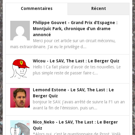
Commentaires
Récent
Philippe Gouvet
-
Grand Prix d’Espagne :
Montjuïc Park, chronique d’un drame
annoncé
Merci pour cet article sur un circuit méconnu,
mais extraordinaire. J'ai eu le privilège d...
Wicou
-
Le SAV, The Last : Le Berger Quiz
Hello ! Ca fait plaisir d'avoir de tes nouvelles. Le
plus simple reste de passer faire c...
Lemond Estone
-
Le SAV, The Last : Le
Berger Quiz
bonjour le SAV. j'avais arrêté de suivre la F1 un an
avant la fin de l'émission. puis un...
Nico_Neko
-
Le SAV, The Last : Le Berger
Quiz
*Alors oui, c'est le questionnaire de Prost. Voilà