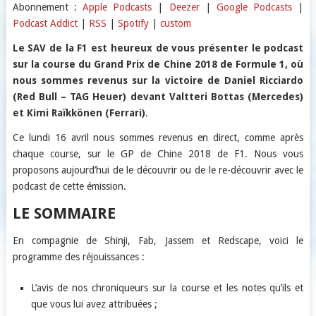
SHARE
Apple Podcasts
Deezer
Abonnement :
Apple Podcasts
|
Deezer
|
Google Podcasts
|
Podcast Addict
|
RSS
|
Spotify
|
custom
Google Podcasts
Podcast Addict
LINK
RSS
Spotify
Le SAV de la F1 est heureux de vous présenter le podcast
EMBED
sur la course du Grand Prix de Chine 2018 de Formule 1, où
custom
nous sommes revenus sur la victoire de Daniel Ricciardo
RSS FEED
(Red Bull – TAG Heuer) devant Valtteri Bottas (Mercedes)
et Kimi Raïkkönen (Ferrari)
.
Ce lundi 16 avril nous sommes revenus en direct, comme après
chaque course, sur le GP de Chine 2018 de F1. Nous vous
proposons aujourd’hui de le découvrir ou de le re-découvrir avec le
podcast de cette émission.
LE SOMMAIRE
En compagnie de Shinji, Fab, Jassem et Redscape, voici le
programme des réjouissances :
L’avis de nos chroniqueurs sur la course et les notes qu’ils et
que vous lui avez attribuées ;