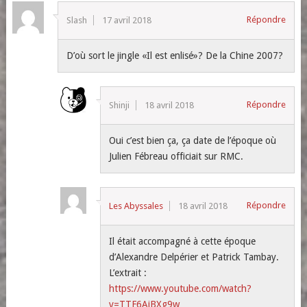
Répondre
Slash
17 avril 2018
D’où sort le jingle «Il est enlisé»? De la Chine 2007?
Répondre
Shinji
18 avril 2018
Oui c’est bien ça, ça date de l’époque où
Julien Fébreau officiait sur RMC.
Répondre
Les Abyssales
18 avril 2018
Il était accompagné à cette époque
d’Alexandre Delpérier et Patrick Tambay.
L’extrait :
https://www.youtube.com/watch?
v=TTF6AiBXg9w