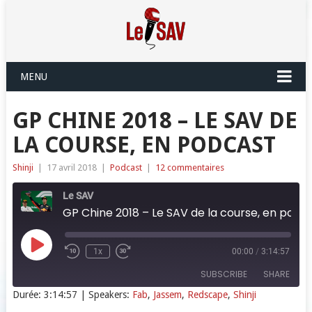
MENU
GP CHINE 2018 – LE SAV DE
LA COURSE, EN PODCAST
Shinji
|
17 avril 2018
|
Podcast
|
12 commentaires
Le SAV
GP Chine 2018 – Le SAV de la course, en podcast
Play
1x
00:00
/
3:14:57
Episode
SUBSCRIBE
SHARE
Durée: 3:14:57
| Speakers:
Fab
,
Jassem
,
Redscape
,
Shinji