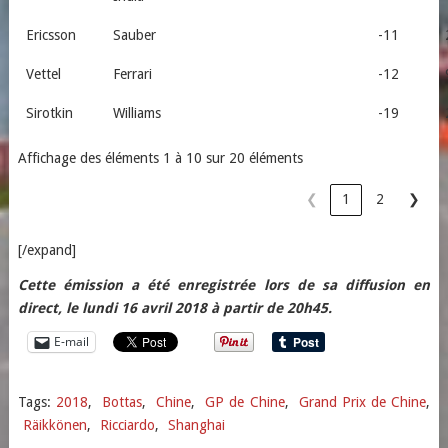
Ericsson
Sauber
-11
Vettel
Ferrari
-12
Sirotkin
Williams
-19
Affichage des éléments 1 à 10 sur 20 éléments
❮
1
2
❯
[/expand]
Cette émission a été enregistrée lors de sa diffusion en
direct, le lundi 16 avril 2018 à partir de 20h45.
E-mail
Tags:
2018
,
Bottas
,
Chine
,
GP de Chine
,
Grand Prix de Chine
,
Räikkönen
,
Ricciardo
,
Shanghai