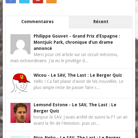
Commentaires
Récent
Philippe Gouvet
-
Grand Prix d’Espagne :
Montjuïc Park, chronique d’un drame
annoncé
Merci pour cet article sur un circuit méconnu,
mais extraordinaire. J'ai eu le privilège d...
Wicou
-
Le SAV, The Last : Le Berger Quiz
Hello ! Ca fait plaisir d'avoir de tes nouvelles. Le
plus simple reste de passer faire c...
Lemond Estone
-
Le SAV, The Last : Le
Berger Quiz
bonjour le SAV. j'avais arrêté de suivre la F1 un an
avant la fin de l'émission. puis un...
Nico_Neko
-
Le SAV, The Last : Le Berger