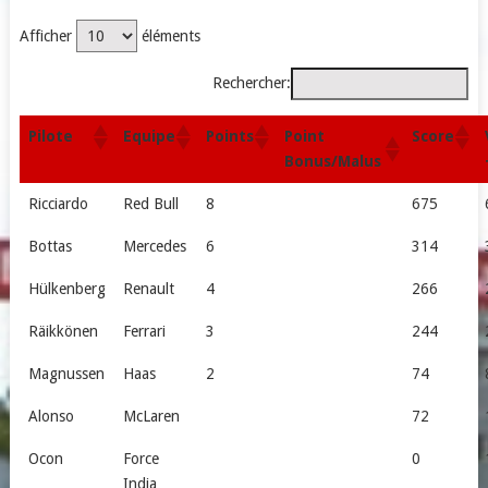
Afficher
éléments
Rechercher:
Point
Pilote
Equipe
Points
Score
Bonus/Malus
Ricciardo
Red Bull
8
675
Bottas
Mercedes
6
314
Hülkenberg
Renault
4
266
Räikkönen
Ferrari
3
244
Magnussen
Haas
2
74
Alonso
McLaren
72
Ocon
Force
0
India