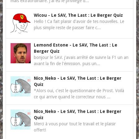
mais extraordinaire. J'ai eu le privilège d...
Wicou
-
Le SAV, The Last : Le Berger Quiz
Hello ! Ca fait plaisir d'avoir de tes nouvelles. Le
plus simple reste de passer faire c...
Lemond Estone
-
Le SAV, The Last : Le
Berger Quiz
bonjour le SAV. j'avais arrêté de suivre la F1 un an
avant la fin de l'émission. puis un...
Nico_Neko
-
Le SAV, The Last : Le Berger
Quiz
*Alors oui, c'est le questionnaire de Prost. Voilà
ce qui arrive quand le correcteur nous ...
Nico_Neko
-
Le SAV, The Last : Le Berger
Quiz
Merci à vous pour tout le travail et le plaisir
offert!