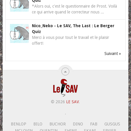
Quiz
*Alors oui, c'est le questionnaire de Prost. Voilà
ce qui arrive quand le correcteur nous ...
Nico_Neko
-
Le SAV, The Last : Le Berger
Quiz
Merci à vous pour tout le travail et le plaisir
offert!
Suivant »
© 2026
LE SAV
.
.
BENLOP
BILO
BUCHOR
DINO
FAB
GUSGUS
MCLOVIN
QUENTIN
SHINJI
SKANI
SPYJER