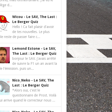
nnu, mais extraordinaire. J'ai eu le
ilège d...
Wicou
-
Le SAV, The Last :
Le Berger Quiz
Hello ! Ca fait plaisir d'avoir
de tes nouvelles. Le plus
le reste de passer faire c...
Lemond Estone
-
Le SAV,
The Last : Le Berger Quiz
bonjour le SAV. j'avais arrêté
de suivre la F1 un an avant la
de l'émission. puis un...
Nico_Neko
-
Le SAV, The
Last : Le Berger Quiz
*Alors oui, c'est le
questionnaire de Prost. Voilà
ui arrive quand le correcteur nous ...