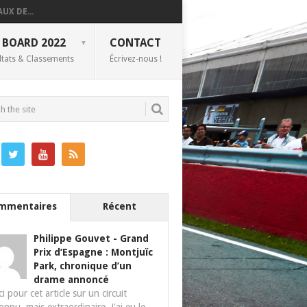
UX DE...
 BOARD 2022
CONTACT
ltats & Classements
Écrivez-nous !
mmentaires
Récent
Philippe Gouvet
-
Grand
Prix d’Espagne : Montjuïc
Park, chronique d’un
drame annoncé
i pour cet article sur un circuit