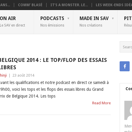
ANS...
COMM’ BLASÉ
IT’S A MONSTER. LE...
LES WEEK-ENDS IDÉA
ON AIR
PODCASTS
MADE IN SAV
PIT
Le SAV en direct
Nos émissions
Nos créations
Résu
BELGIQUE 2014 : LE TOP/FLOP DES ESSAIS
LIBRES
hinji
|
23 août 2014
vant les qualifications et notre podcast en direct ce samedi à
Co
9h00, voici les tops et les flops des essais libres du Grand
rix de Belgique 2014. Les tops
Read More
Merc