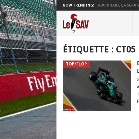
NOW TRENDING:
ABU DHABI, ÇA SERA S
ÉTIQUETTE :
CT05
TOP/FLOP
S
A
1
P
POSTS