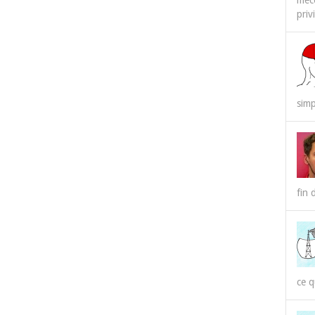
méco
priv
simp
fin 
ce q