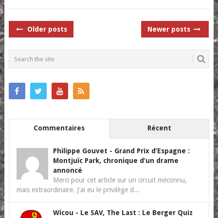
POSTS
Older posts
Newer posts
NAVIGATION
Commentaires
Récent
Philippe Gouvet
-
Grand Prix d’Espagne :
Montjuïc Park, chronique d’un drame
annoncé
Merci pour cet article sur un circuit méconnu,
mais extraordinaire. J'ai eu le privilège d...
Wicou
-
Le SAV, The Last : Le Berger Quiz