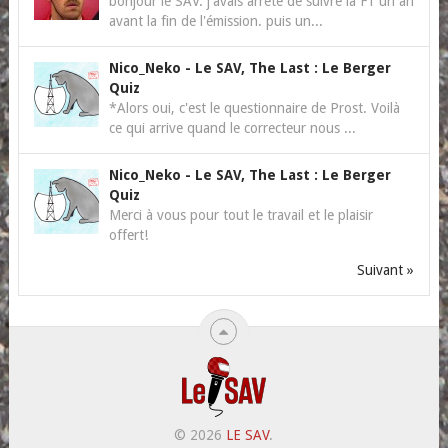
bonjour le SAV. j'avais arrêté de suivre la F1 un an
avant la fin de l'émission. puis un...
Nico_Neko
-
Le SAV, The Last : Le Berger
Quiz
*Alors oui, c'est le questionnaire de Prost. Voilà
ce qui arrive quand le correcteur nous ...
Nico_Neko
-
Le SAV, The Last : Le Berger
Quiz
Merci à vous pour tout le travail et le plaisir
offert!
Suivant »
© 2026
LE SAV
.