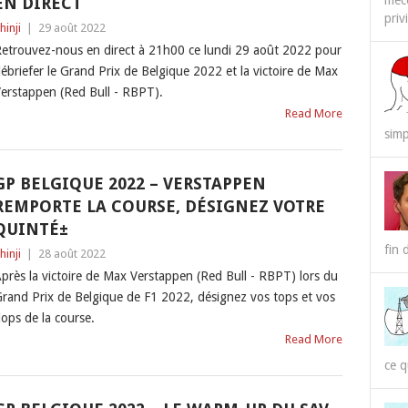
méco
EN DIRECT
priv
hinji
|
29 août 2022
etrouvez-nous en direct à 21h00 ce lundi 29 août 2022 pour
ébriefer le Grand Prix de Belgique 2022 et la victoire de Max
erstappen (Red Bull - RBPT).
Read More
simp
GP BELGIQUE 2022 – VERSTAPPEN
REMPORTE LA COURSE, DÉSIGNEZ VOTRE
QUINTÉ±
fin 
hinji
|
28 août 2022
près la victoire de Max Verstappen (Red Bull - RBPT) lors du
rand Prix de Belgique de F1 2022, désignez vos tops et vos
lops de la course.
Read More
ce q