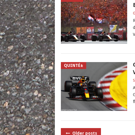
G
R
d
V
QUINTÉ±
S
A
G
f
POSTS
Older posts