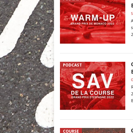
S
A
s
2
PODCAST
G
R
2
B
COURSE