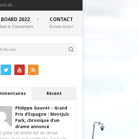
UX DE...
 BOARD 2022
CONTACT
ltats & Classements
Écrivez-nous !
mmentaires
Récent
Philippe Gouvet
-
Grand
Prix d’Espagne : Montjuïc
Park, chronique d’un
drame annoncé
i pour cet article sur un circuit