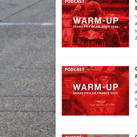
PODCAST
S
A
s
2
PODCAST
S
A
s
d