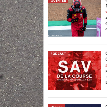
QUINTÉ±
S
A
G
d
PODCAST
S
R
2
B