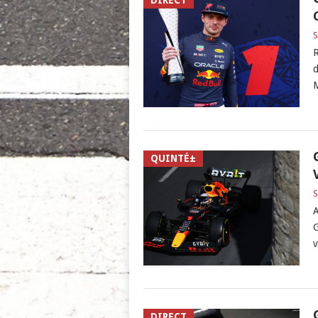
DIRECT
S
R
d
M
QUINTÉ±
S
A
G
v
DIRECT