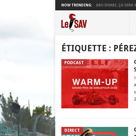
NOW TRENDING:
ABU DHABI, ÇA SERA S
ÉTIQUETTE :
PÉRE
PODCAST
S
A
s
2
DIRECT