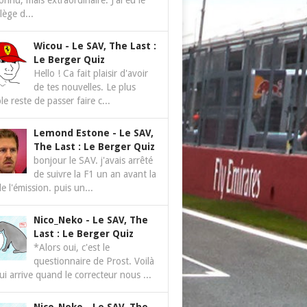
nnu, mais extraordinaire. J'ai eu le
ilège d...
Wicou
-
Le SAV, The Last :
Le Berger Quiz
Hello ! Ca fait plaisir d'avoir
de tes nouvelles. Le plus
le reste de passer faire c...
Lemond Estone
-
Le SAV,
The Last : Le Berger Quiz
bonjour le SAV. j'avais arrêté
de suivre la F1 un an avant la
de l'émission. puis un...
Nico_Neko
-
Le SAV, The
Last : Le Berger Quiz
*Alors oui, c'est le
questionnaire de Prost. Voilà
ui arrive quand le correcteur nous ...