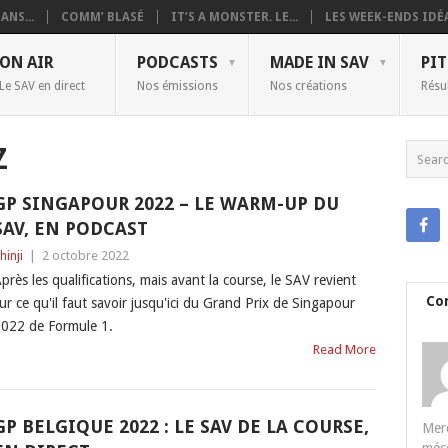
ANS...
COMM’ BLASÉ
IT’S A MONSTER. LE...
LES WEEK-ENDS IDÉA
ON AIR
PODCASTS
MADE IN SAV
PIT
Le SAV en direct
Nos émissions
Nos créations
Résu
Z
GP SINGAPOUR 2022 – LE WARM-UP DU
SAV, EN PODCAST
hinji
|
2 octobre 2022
près les qualifications, mais avant la course, le SAV revient
Co
ur ce qu'il faut savoir jusqu'ici du Grand Prix de Singapour
022 de Formule 1.
Read More
GP BELGIQUE 2022 : LE SAV DE LA COURSE,
Merc