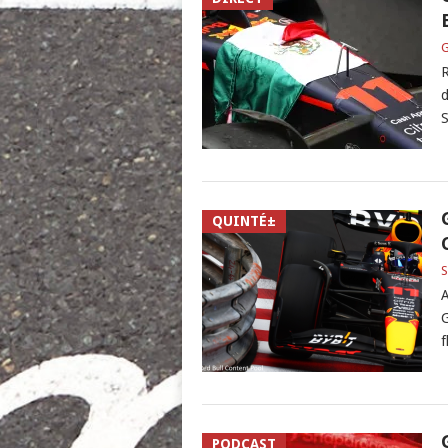
G
R
d
S
QUINTÉ±
S
A
G
f
PODCAST