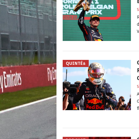
S
R
d
V
QUINTÉ±
S
A
G
f