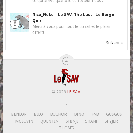
ce qui arrive quand le correcteur nous ...
Nico_Neko
-
Le SAV, The Last : Le Berger
Quiz
Merci à vous pour tout le travail et le plaisir
offert!
Suivant »
© 2026
LE SAV
.
.
BENLOP
BILO
BUCHOR
DINO
FAB
GUSGUS
MCLOVIN
QUENTIN
SHINJI
SKANI
SPYJER
THOM’S