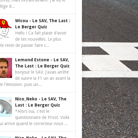
nnu, mais extraordinaire. J'ai eu le
ilège d...
Wicou
-
Le SAV, The Last :
Le Berger Quiz
Hello ! Ca fait plaisir d'avoir
de tes nouvelles. Le plus
le reste de passer faire c...
Lemond Estone
-
Le SAV,
The Last : Le Berger Quiz
bonjour le SAV. j'avais arrêté
de suivre la F1 un an avant la
de l'émission. puis un...
Nico_Neko
-
Le SAV, The
Last : Le Berger Quiz
*Alors oui, c'est le
questionnaire de Prost. Voilà
ui arrive quand le correcteur nous ...