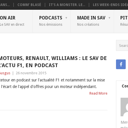
ANS...
COMM’ BLASÉ
IT’S A MONSTER. LE...
LES WEEK-ENDS IDÉA
ON AIR
PODCASTS
MADE IN SAV
PIT
Le SAV en direct
Nos émissions
Nos créations
Résu
MOTEURS, RENAULT, WILLIAMS : LE SAV DE
L’ACTU F1, EN PODCAST
usgus
|
26 novembre 2015
etour en podcast sur l'actualité F1 et notamment sur la mise
Co
 l'écart de l'appel d'offres pour un moteur indépendant.
Read More
Merc