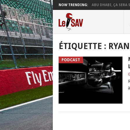
NOW TRENDING:
ABU DHABI, ÇA SERA S
ÉTIQUETTE :
RYAN
PODCAST
G
R
à
POSTS