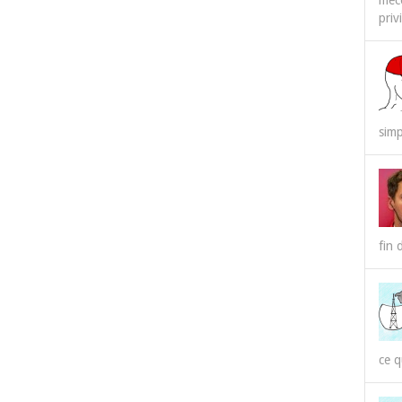
méco
priv
simp
fin 
ce q