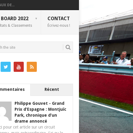
UX DE...
 BOARD 2022
CONTACT
ltats & Classements
Écrivez-nous !
mmentaires
Récent
Philippe Gouvet
-
Grand
Prix d’Espagne : Montjuïc
Park, chronique d’un
drame annoncé
i pour cet article sur un circuit