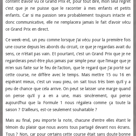
content d’avoir vu ce Grand Prix et, pour tout dire, mon seul regret
c’est que je ne puisse que le raconter à mes enfants et petits
enfants. Car si ma passion sera probablement toujours intacte et
donc communicative, elle ne remplacera jamais le fait d’avoir vécu
ce Grand Prix en direct.
Ce week-end, un peu comme lorsque j’ai vécu pour la première fois
une course depuis les abords du circuit, ce que je regardais avait du
sens, ce n’était pas vain. Et pourtant, c’est un Grand Prix que je ne
regarderais peut-être plus jamais par simple peur que l’image que je
m’en suis faite sur le feu de l’action, que le regard que j’ai porté sur
cette course, ne diffère avec le temps. Mais mettre 15 ou 16 en
espérant mieux, c’est un vœu pieu, on sait tous très bien qu’il y a
peu de chance que cela arrive. On peut se laisser une marge quand
on pense qu’il y a en a une, mais sincèrement, qui pense
aujourd’hui que la Formule 1 nous régalera comme ça toute la
saison ? D’ailleurs, est-ce seulement souhaitable ?
Mais au final, peu importe la note, chacune d’entre elles étant le
témoin du plaisir que nous avons tous partagé devant nos écrans.
Tous ? Non, car pour certains cette course était sans doute bonne