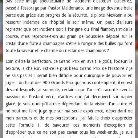
pas cette image spectaculaire de l’accident d’Esteban Gutiérrez,
passé à l’essorage par Pastor Maldonado, une image devenue belle
parce que grâce aux progrès de la sécurité, le pilote Mexicain a pu
ressortir indemne de l’hôpital le soir même. On peut d’ailleurs
regretter que cet incident soit à l’origine du final flamboyant de la
course, mais reproche-t-on au grain de poussière déposé sur le
cristal d’une flûte à champagne d’être à l’origine des bulles qui font
toute la saveur et le charme du nectar des champions ?
Loin d’être la perfection, ce Grand Prix en avait le goût, l’odeur, la
texture, la chaleur. Est-ce le plus beau Grand Prix de l’Histoire ? Je
ne sais pas et il serait bien difficile pour quiconque de pouvoir en
juger : du haut des 900 Grands Prix qui nous contemplent, il en est
devant lesquels j’ai somnolé, certains que l’on m’a raconté avec la
passion de l’instant vécu, d’autres que j’ai découvert sur papier
glacé. Je suis quoiqu’il arrive dépendant de la vision d’un autre et
ne peut me faire juge que sur ma seule expérience, dépendant de
mon parcours et de mes perceptions. J’ai fait le choix d’apprécier
cette Formule 1, de savourer ces moments d’exception et
d’apprécier que ce ne soit pas caviar tous les week-ends. Je suis