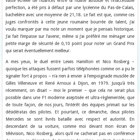
vaste échelle de nuances entre la nullité absolue et l’inaccessible
perfection, a été pris à défaut par une lycéenne du Pas-de-Calais,
bachelière avec une moyenne de 21,18. Le fait est que, comme ces
juges confrontés à cette jeune roumaine bourrée de talent, j’ai
voulu marquer par ma note un moment que je pensais historique.
J’ai fait l’impasse sur l’avenir, même si j’ai préféré me ménager une
petite marge de sécurité de 0,10 point pour noter un Grand Prix
qui serait éventuellement meilleur.
A mes yeux, le duel entre Lewis Hamilton et Nico Rosberg –
quoique les attaques fussent parfois téléphonées comme on a pu le
signaler fort à propos – n’a rien à envier à l’empoignade musclée de
Gilles Villeneuve et René Arnoux à Dijon, en 1979. Jusqu’à très
récemment, on disait – moi le premier – que cela ne serait plus
possible dans une F1 moderne aseptisée et ultra-règlementée, que
de toute façon, de nos jours, l’intérêt des équipes primait sur les
désidératas des pilotes. Et pourtant, ce dimanche, deux pilotes
Mercedes se sont livrés bataille avec respect et autorité. En
descendant de sa voiture, comme moi devant mon écran de
télévision, Nico Rosberg, alors qu’il ne cacherait pas en conférence