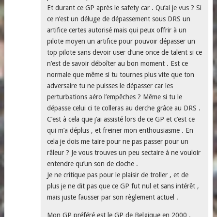
Et durant ce GP après le safety car . Qu’ai je vus ? Si
ce n’est un déluge de dépassement sous DRS un
artifice certes autorisé mais qui peux offrir à un
pilote moyen un artifice pour pouvoir dépasser un
top pilote sans devoir user d’une once de talent si ce
n’est de savoir déboîter au bon moment . Est ce
normale que même si tu tournes plus vite que ton
adversaire tu ne puisses le dépasser car les
perturbations aéro l’empêches ? Même si tu le
dépasse celui ci te colleras au derche grâce au DRS .
C’est à cela que j’ai assisté lors de ce GP et c’est ce
qui m’a déplus , et freiner mon enthousiasme . En
cela je dois me taire pour ne pas passer pour un
râleur ? Je vous trouves un peu sectaire à ne vouloir
entendre qu’un son de cloche .
Je ne critique pas pour le plaisir de troller , et de
plus je ne dit pas que ce GP fut nul et sans intérêt ,
mais juste fausser par son règlement actuel .
Mon GP préféré est le GP de Belgique en 2000 .