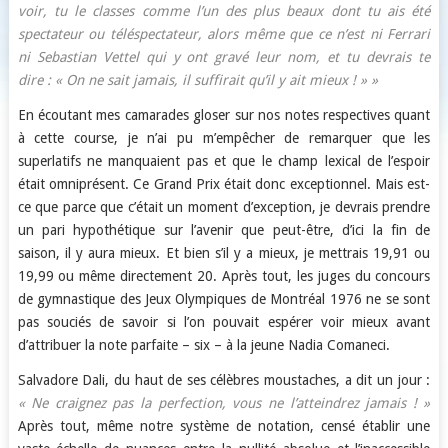
voir, tu le classes comme l’un des plus beaux dont tu ais été
spectateur ou téléspectateur, alors même que ce n’est ni Ferrari
ni Sebastian Vettel qui y ont gravé leur nom, et tu devrais te
dire : « On ne sait jamais, il suffirait qu’il y ait mieux ! » »
En écoutant mes camarades gloser sur nos notes respectives quant
à cette course, je n’ai pu m’empêcher de remarquer que les
superlatifs ne manquaient pas et que le champ lexical de l’espoir
était omniprésent. Ce Grand Prix était donc exceptionnel. Mais est-
ce que parce que c’était un moment d’exception, je devrais prendre
un pari hypothétique sur l’avenir que peut-être, d’ici la fin de
saison, il y aura mieux. Et bien s’il y a mieux, je mettrais 19,91 ou
19,99 ou même directement 20. Après tout, les juges du concours
de gymnastique des Jeux Olympiques de Montréal 1976 ne se sont
pas souciés de savoir si l’on pouvait espérer voir mieux avant
d’attribuer la note parfaite – six – à la jeune Nadia Comaneci.
Salvadore Dali, du haut de ses célèbres moustaches, a dit un jour :
« Ne craignez pas la perfection, vous ne l’atteindrez jamais ! »
Après tout, même notre système de notation, censé établir une