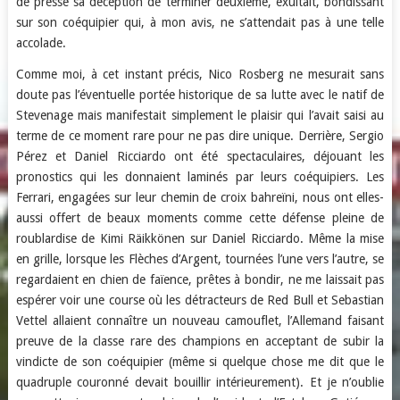
de presse sa déception de terminer deuxième, exultait, bondissant
sur son coéquipier qui, à mon avis, ne s’attendait pas à une telle
accolade.
Comme moi, à cet instant précis, Nico Rosberg ne mesurait sans
doute pas l’éventuelle portée historique de sa lutte avec le natif de
Stevenage mais manifestait simplement le plaisir qui l’avait saisi au
terme de ce moment rare pour ne pas dire unique. Derrière, Sergio
Pérez et Daniel Ricciardo ont été spectaculaires, déjouant les
pronostics qui les donnaient laminés par leurs coéquipiers. Les
Ferrari, engagées sur leur chemin de croix bahreïni, nous ont elles-
aussi offert de beaux moments comme cette défense pleine de
roublardise de Kimi Räikkönen sur Daniel Ricciardo. Même la mise
en grille, lorsque les Flèches d’Argent, tournées l’une vers l’autre, se
regardaient en chien de faïence, prêtes à bondir, ne me laissait pas
espérer voir une course où les détracteurs de Red Bull et Sebastian
Vettel allaient connaître un nouveau camouflet, l’Allemand faisant
preuve de la classe rare des champions en acceptant de subir la
vindicte de son coéquipier (même si quelque chose me dit que le
quadruple couronné devait bouillir intérieurement). Et je n’oublie