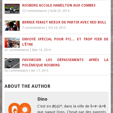
ROSBERG ACCULE HAMILTON AUX COMBES
22 commentaires
|
Août 25, 2014
BERNIE FERAIT MIEUX DE PARTIR AVEC RED BULL
7 commentaires
|
Oct 24, 2015
ENVOYÉ SPÉCIAL POUR F1I… ET TROP FIER DE
L’ÊTRE
41 commentaires
|
Mar 16, 2014
FAVORISER LES DÉPASSEMENTS APRÈS LA
POLÉMIQUE ROSBERG
Un commentaire
|
Avr 17, 2015
ABOUT THE AUTHOR
Dino
C'est en @}{ù*, dans la ville de §=#~&¤$
que naquit Dino. Choyé par des parents