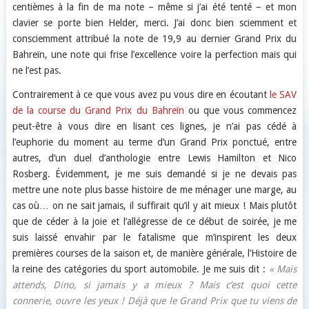
centièmes à la fin de ma note – même si j’ai été tenté – et mon
clavier se porte bien Helder, merci. J’ai donc bien sciemment et
consciemment attribué la note de 19,9 au dernier Grand Prix du
Bahreïn, une note qui frise l’excellence voire la perfection mais qui
ne l’est pas.
Contrairement à ce que vous avez pu vous dire en écoutant
le SAV
de la course du Grand Prix du Bahreïn
ou que vous commencez
peut-être à vous dire en lisant ces lignes, je n’ai pas cédé à
l’euphorie du moment au terme d’un Grand Prix ponctué, entre
autres, d’un duel d’anthologie entre Lewis Hamilton et Nico
Rosberg. Évidemment, je me suis demandé si je ne devais pas
mettre une note plus basse histoire de me ménager une marge, au
cas où… on ne sait jamais, il suffirait qu’il y ait mieux ! Mais plutôt
que de céder à la joie et l’allégresse de ce début de soirée, je me
suis laissé envahir par le fatalisme que m’inspirent les deux
premières courses de la saison et, de manière générale, l’Histoire de
la reine des catégories du sport automobile. Je me suis dit :
« Mais
attends, Dino, si jamais y a mieux ? Mais c’est quoi cette
connerie, ouvre les yeux ! Déjà que le Grand Prix que tu viens de