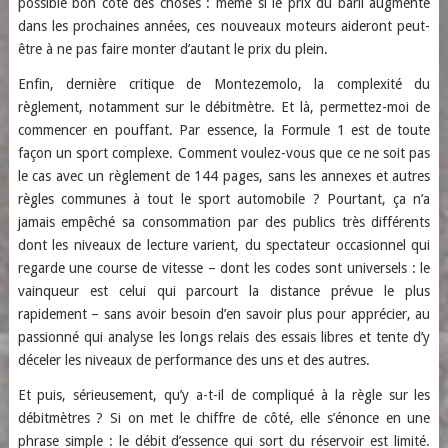
possible bon côté des choses : même si le prix du baril augmente
dans les prochaines années, ces nouveaux moteurs aideront peut-
être à ne pas faire monter d’autant le prix du plein.
Enfin, dernière critique de Montezemolo, la complexité du
règlement, notamment sur le débitmètre. Et là, permettez-moi de
commencer en pouffant. Par essence, la Formule 1 est de toute
façon un sport complexe. Comment voulez-vous que ce ne soit pas
le cas avec un règlement de 144 pages, sans les annexes et autres
règles communes à tout le sport automobile ? Pourtant, ça n’a
jamais empêché sa consommation par des publics très différents
dont les niveaux de lecture varient, du spectateur occasionnel qui
regarde une course de vitesse – dont les codes sont universels : le
vainqueur est celui qui parcourt la distance prévue le plus
rapidement – sans avoir besoin d’en savoir plus pour apprécier, au
passionné qui analyse les longs relais des essais libres et tente d’y
déceler les niveaux de performance des uns et des autres.
Et puis, sérieusement, qu’y a-t-il de compliqué à la règle sur les
débitmètres ? Si on met le chiffre de côté, elle s’énonce en une
phrase simple : le débit d’essence qui sort du réservoir est limité.