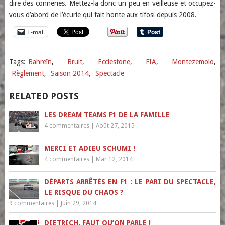
dire des conneries. Mettez-la donc un peu en veilleuse et occupez-
vous d’abord de l’écurie qui fait honte aux tifosi depuis 2008.
E-mail
Tags:
Bahreïn
,
Bruit
,
Ecclestone
,
FIA
,
Montezemolo
,
Règlement
,
Saison 2014
,
Spectacle
RELATED POSTS
LES DREAM TEAMS F1 DE LA FAMILLE
4 commentaires
|
Août 27, 2015
MERCI ET ADIEU SCHUMI !
4 commentaires
|
Mar 12, 2014
DÉPARTS ARRÊTÉS EN F1 : LE PARI DU SPECTACLE,
LE RISQUE DU CHAOS ?
9 commentaires
|
Juin 29, 2014
DIETRICH, FAUT QU’ON PARLE !