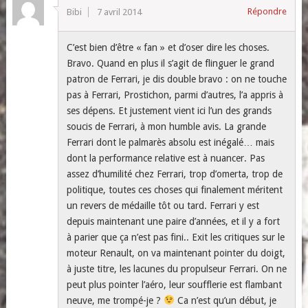
Répondre
Bibi
7 avril 2014
C’est bien d’être « fan » et d’oser dire les choses.
Bravo. Quand en plus il s’agit de flinguer le grand
patron de Ferrari, je dis double bravo : on ne touche
pas à Ferrari, Prostichon, parmi d’autres, l’a appris à
ses dépens. Et justement vient ici l’un des grands
soucis de Ferrari, à mon humble avis. La grande
Ferrari dont le palmarès absolu est inégalé… mais
dont la performance relative est à nuancer. Pas
assez d’humilité chez Ferrari, trop d’omerta, trop de
politique, toutes ces choses qui finalement méritent
un revers de médaille tôt ou tard. Ferrari y est
depuis maintenant une paire d’années, et il y a fort
à parier que ça n’est pas fini.. Exit les critiques sur le
moteur Renault, on va maintenant pointer du doigt,
à juste titre, les lacunes du propulseur Ferrari. On ne
peut plus pointer l’aéro, leur soufflerie est flambant
neuve, me trompé-je ?
Ca n’est qu’un début, je