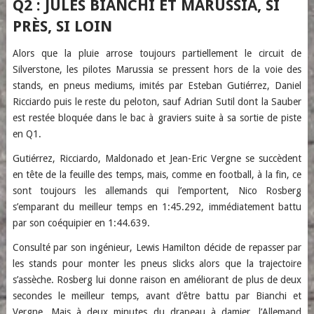
Q2 : JULES BIANCHI ET MARUSSIA, SI
PRÈS, SI LOIN
Alors que la pluie arrose toujours partiellement le circuit de
Silverstone, les pilotes Marussia se pressent hors de la voie des
stands, en pneus mediums, imités par Esteban Gutiérrez, Daniel
Ricciardo puis le reste du peloton, sauf Adrian Sutil dont la Sauber
est restée bloquée dans le bac à graviers suite à sa sortie de piste
en Q1.
Gutiérrez, Ricciardo, Maldonado et Jean-Eric Vergne se succèdent
en tête de la feuille des temps, mais, comme en football, à la fin, ce
sont toujours les allemands qui l’emportent, Nico Rosberg
s’emparant du meilleur temps en 1:45.292, immédiatement battu
par son coéquipier en 1:44.639.
Consulté par son ingénieur, Lewis Hamilton décide de repasser par
les stands pour monter les pneus slicks alors que la trajectoire
s’assèche. Rosberg lui donne raison en améliorant de plus de deux
secondes le meilleur temps, avant d’être battu par Bianchi et
Vergne. Mais à deux minutes du drapeau à damier, l’Allemand