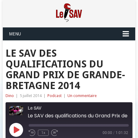
MENU
LE SAV DES
QUALIFICATIONS DU
GRAND PRIX DE GRANDE-
BRETAGNE 2014
Dino
|
5 juillet 2014
|
Podcast
|
Un commentaire
Le SAV
Le SAV des qualifications du Grand Prix de Grande-Bretagne 2014
Play
1x
00:00
/
1:01:32
Episode