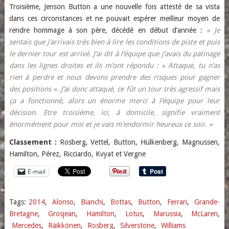
Troisième, Jenson Button a une nouvelle fois attesté de sa vista
dans ces circonstances et ne pouvait espérer meilleur moyen de
rendre hommage à son père, décédé en début d’année :
« Je
sentais que j’arrivais très bien à lire les conditions de piste et puis
le dernier tour est arrivé. J’ai dit à l’équipe que j’avais du patinage
dans les lignes droites et ils m’ont répondu : « Attaque, tu n’as
rien à perdre et nous devons prendre des risques pour gagner
des positions ». J’ai donc attaqué, ce fût un tour très agressif mais
ça a fonctionné, alors un énorme merci à l’équipe pour leur
décision. Etre troisième, ici, à domicile, signifie vraiment
énormément pour moi et je vais m’endormir heureux ce soir. »
Classement :
Rosberg, Vettel, Button, Hülkenberg, Magnussen,
Hamilton, Pérez, Ricciardo, Kvyat et Vergne
E-mail
Tags:
2014
,
Alonso
,
Bianchi
,
Bottas
,
Button
,
Ferrari
,
Grande-
Bretagne
,
Grosjean
,
Hamilton
,
Lotus
,
Marussia
,
McLaren
,
Mercedes
,
Räikkönen
,
Rosberg
,
Silverstone
,
Williams