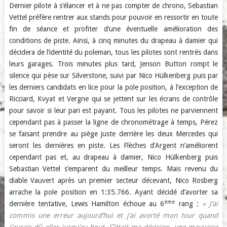
Dernier pilote à s’élancer et à ne pas compter de chrono, Sebastian
Vettel préfère rentrer aux stands pour pouvoir en ressortir en toute
fin de séance et profiter d’une éventuelle amélioration des
conditions de piste. Ainsi, à cinq minutes du drapeau à damier qui
décidera de l’identité du poleman, tous les pilotes sont rentrés dans
leurs garages. Trois minutes plus tard, Jenson Button rompt le
silence qui pèse sur Silverstone, suivi par Nico Hülkenberg puis par
les derniers candidats en lice pour la pole position, à l’exception de
Ricciard, Kvyat et Vergne qui se jettent sur les écrans de contrôle
pour savoir si leur pari est payant. Tous les pilotes ne parviennent
cependant pas à passer la ligne de chronométrage à temps, Pérez
se faisant prendre au piège juste derrière les deux Mercedes qui
seront les dernières en piste. Les Flèches d’Argent n’améliorent
cependant pas et, au drapeau à damier, Nico Hülkenberg puis
Sebastian Vettel s’emparent du meilleur temps. Mais revenu du
diable Vauvert après un premier secteur décevant, Nico Rosberg
arrache la pole position en 1:35.766. Ayant décidé d’avorter sa
ème
dernière tentative, Lewis Hamilton échoue au 6
rang :
« J’ai
commis une erreur aujourd’hui et j’ai avorté mon tour quand