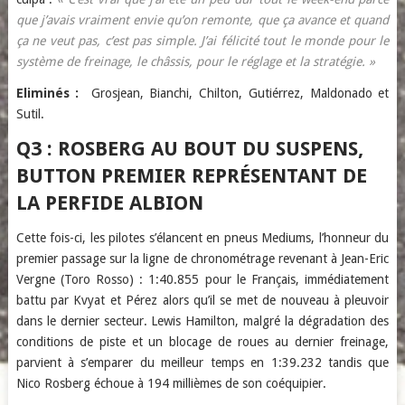
que j’avais vraiment envie qu’on remonte, que ça avance et quand
ça ne veut pas, c’est pas simple. J’ai félicité tout le monde pour le
système de freinage, le châssis, pour le réglage et la stratégie. »
Eliminés :
Grosjean, Bianchi, Chilton, Gutiérrez, Maldonado et
Sutil.
Q3 : ROSBERG AU BOUT DU SUSPENS,
BUTTON PREMIER REPRÉSENTANT DE
LA PERFIDE ALBION
Cette fois-ci, les pilotes s’élancent en pneus Mediums, l’honneur du
premier passage sur la ligne de chronométrage revenant à Jean-Eric
Vergne (Toro Rosso) : 1:40.855 pour le Français, immédiatement
battu par Kvyat et Pérez alors qu’il se met de nouveau à pleuvoir
dans le dernier secteur. Lewis Hamilton, malgré la dégradation des
conditions de piste et un blocage de roues au dernier freinage,
parvient à s’emparer du meilleur temps en 1:39.232 tandis que
Nico Rosberg échoue à 194 millièmes de son coéquipier.