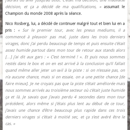
j’aurais dû aller jusqu’au bout. C’était ma décision, une mauvaise
décision, et ça a décidé de ma qualifications, »
assumait le
Champion du monde 2008 après la séance.
Nico Rosberg, lui, a décidé de continuer malgré tout et bien lui en a
pris :
« Sur le premier tour, avec les pneus mediums, il a
commencé à pleuvoir pas mal, juste dans les trois derniers
virages, donc j’ai perdu beaucoup de temps et puis ensuite c’était
assez humide partout dans mon tour de retour aux stands alors
[…] j’ai dit aux gars : « C’est terminé ! ». Et puis nous sommes
restés dans le box et on en est arrivé à la conclusion qu’il fallait
quand même aller jeter un œil à la piste : si on n’essaie pas, on
n’a aucune chance, mais si on essaie, on a une petite chance [de
faire mieux]. Je ne croyais pas que la piste s’était améliorée mais
nous sommes arrivés au troisième secteur où c’était juste humide
ça et là. Je savais que j’avais perdu 4 secondes dans mon tour
précédent, alors même si j’étais plus lent au début de ce tour,
j’avais une chance d’être beaucoup plus rapide dans ces trois
derniers virages si c’était à moitié sec, et ça s’est avéré être le
cas. »