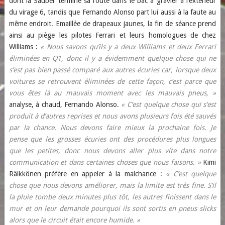
dont la Sauber termine sa route dans le bac à gravier à l’extérieur
du virage 6, tandis que Fernando Alonso part lui aussi à la faute au
même endroit. Emaillée de drapeaux jaunes, la fin de séance prend
ainsi au piège les pilotes Ferrari et leurs homologues de chez
Williams :
« Nous savons qu’ils y a deux Williams et deux Ferrari
éliminées en Q1, donc il y a évidemment quelque chose qui ne
s’est pas bien passé comparé aux autres écuries car, lorsque deux
voitures se retrouvent éliminées de cette façon, c’est parce que
vous êtes là au mauvais moment avec les mauvais pneus, »
analyse, à chaud, Fernando Alonso.
« C’est quelque chose qui s’est
produit à d’autres reprises et nous avons plusieurs fois été sauvés
par la chance. Nous devons faire mieux la prochaine fois. Je
pense que les grosses écuries ont des procédures plus longues
que les petites, donc nous devons aller plus vite dans notre
communication et dans certaines choses que nous faisons. »
Kimi
Räikkönen préfère en appeler à la malchance :
« C’est quelque
chose que nous devons améliorer, mais la limite est très fine. S’il
la pluie tombe deux minutes plus tôt, les autres finissent dans le
mur et on leur demande pourquoi ils sont sortis en pneus slicks
alors que le circuit était encore humide. »