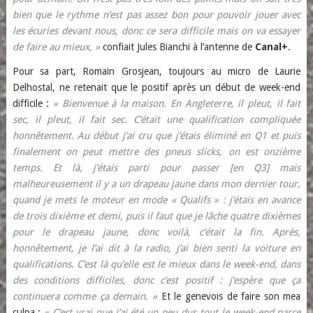
bien que le rythme n’est pas assez bon pour pouvoir jouer avec
les écuries devant nous, donc ce sera difficile mais on va essayer
de faire au mieux, »
confiait Jules Bianchi à l’antenne de
Canal+
.
Pour sa part, Romain Grosjean, toujours au micro de Laurie
Delhostal, ne retenait que le positif après un début de week-end
difficile :
« Bienvenue à la maison. En Angleterre, il pleut, il fait
sec, il pleut, il fait sec. C’était une qualification compliquée
honnêtement. Au début j’ai cru que j’étais éliminé en Q1 et puis
finalement on peut mettre des pneus slicks, on est onzième
temps. Et là, j’étais parti pour passer [en Q3] mais
malheureusement il y a un drapeau jaune dans mon dernier tour,
quand je mets le moteur en mode « Qualifs » : j’étais en avance
de trois dixième et demi, puis il faut que je lâche quatre dixièmes
pour le drapeau jaune, donc voilà, c’était la fin. Après,
honnêtement, je l’ai dit à la radio, j’ai bien senti la voiture en
qualifications. C’est là qu’elle est le mieux dans le week-end, dans
des conditions difficiles, donc c’est positif : j’espère que ça
continuera comme ça demain. »
Et le genevois de faire son mea
culpa :
« C’est vrai que j’ai été un peu dur tout le week-end parce