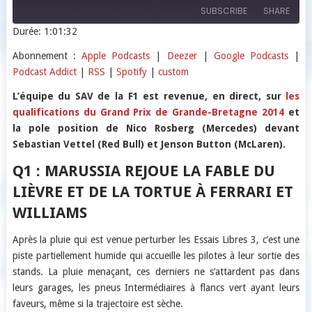
SUBSCRIBE
SHARE
Durée: 1:01:32
SHARE
Apple Podcasts
Deezer
Abonnement :
Apple Podcasts
|
Deezer
|
Google Podcasts
|
Podcast Addict
|
RSS
|
Spotify
|
custom
Google Podcasts
Podcast Addict
LINK
RSS
Spotify
L’équipe du SAV de la F1 est revenue, en direct, sur
les
EMBED
qualifications du Grand Prix de Grande-Bretagne 2014
et
custom
la pole position de Nico Rosberg (Mercedes) devant
RSS FEED
Sebastian Vettel (Red Bull) et Jenson Button (McLaren).
Q1 : MARUSSIA REJOUE LA FABLE DU
LIÈVRE ET DE LA TORTUE À FERRARI ET
WILLIAMS
Après la pluie qui est venue perturber les Essais Libres 3, c’est une
piste partiellement humide qui accueille les pilotes à leur sortie des
stands. La pluie menaçant, ces derniers ne s’attardent pas dans
leurs garages, les pneus Intermédiaires à flancs vert ayant leurs
faveurs, même si la trajectoire est sèche.