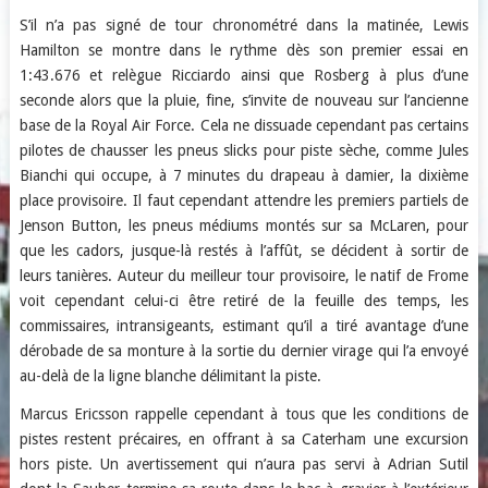
S’il n’a pas signé de tour chronométré dans la matinée, Lewis
Hamilton se montre dans le rythme dès son premier essai en
1:43.676 et relègue Ricciardo ainsi que Rosberg à plus d’une
seconde alors que la pluie, fine, s’invite de nouveau sur l’ancienne
base de la Royal Air Force. Cela ne dissuade cependant pas certains
pilotes de chausser les pneus slicks pour piste sèche, comme Jules
Bianchi qui occupe, à 7 minutes du drapeau à damier, la dixième
place provisoire. Il faut cependant attendre les premiers partiels de
Jenson Button, les pneus médiums montés sur sa McLaren, pour
que les cadors, jusque-là restés à l’affût, se décident à sortir de
leurs tanières. Auteur du meilleur tour provisoire, le natif de Frome
voit cependant celui-ci être retiré de la feuille des temps, les
commissaires, intransigeants, estimant qu’il a tiré avantage d’une
dérobade de sa monture à la sortie du dernier virage qui l’a envoyé
au-delà de la ligne blanche délimitant la piste.
Marcus Ericsson rappelle cependant à tous que les conditions de
pistes restent précaires, en offrant à sa Caterham une excursion
hors piste. Un avertissement qui n’aura pas servi à Adrian Sutil