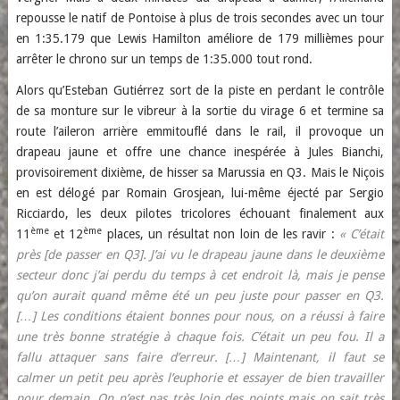
repousse le natif de Pontoise à plus de trois secondes avec un tour
en 1:35.179 que Lewis Hamilton améliore de 179 millièmes pour
arrêter le chrono sur un temps de 1:35.000 tout rond.
Alors qu’Esteban Gutiérrez sort de la piste en perdant le contrôle
de sa monture sur le vibreur à la sortie du virage 6 et termine sa
route l’aileron arrière emmitouflé dans le rail, il provoque un
drapeau jaune et offre une chance inespérée à Jules Bianchi,
provisoirement dixième, de hisser sa Marussia en Q3. Mais le Niçois
en est délogé par Romain Grosjean, lui-même éjecté par Sergio
Ricciardo, les deux pilotes tricolores échouant finalement aux
ème
ème
11
et 12
places, un résultat non loin de les ravir :
« C’était
près [de passer en Q3]. J’ai vu le drapeau jaune dans le deuxième
secteur donc j’ai perdu du temps à cet endroit là, mais je pense
qu’on aurait quand même été un peu juste pour passer en Q3.
[…] Les conditions étaient bonnes pour nous, on a réussi à faire
une très bonne stratégie à chaque fois. C’était un peu fou. Il a
fallu attaquer sans faire d’erreur. […] Maintenant, il faut se
calmer un petit peu après l’euphorie et essayer de bien travailler
pour demain. On n’est pas très loin des points mais on sait très