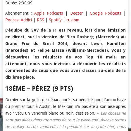
Durée: 2:30:09
SHARE
Apple Podcasts
Deezer
Abonnement :
Apple Podcasts
|
Deezer
|
Google Podcasts
|
Podcast Addict
|
RSS
|
Spotify
|
custom
Google Podcasts
Podcast Addict
LINK
RSS
Spotify
L’équipe du SAV de la F1 est revenu, lors d’une émission
EMBED
en direct, sur la victoire de Nico Rosberg (Mercedes) au
custom
Grand Prix du Brésil 2014, devant Lewis Hamilton
RSS FEED
(Mercedes) et Felipe Massa (Williams-Mercedes). Vous y
découvrirez les résultats de vos Top 10 mais, en
attendant, nous vous invitons à découvrir les résultats
commentés de ceux que vous avez classés au-delà de la
dixième place.
18ÈME – PÉREZ (9 PTS)
Dernier sur la grille de départ après sa pénalité pour l’accrochage
du premier tour à Austin, le Mexicain n’a pas été à son aise après
avoir vécu un vendredi blanc ou noir, c’est selon.
« Les choses ne
sont pas allées dans mon sens de tout le week-end. Avec le temps
de roulage perdu vendredi et la pénalité sur la grille hier, nous