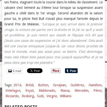
ses freins, stagnant toute la course dans le milieu de classement. Le
calvaire s’est terminé au 39ème tour lorsque sa suspension avant
gauche a cédé dans le 1er virage. Second abandon de la saison
pour lui, le pilote Red Bull n’avait plus manqué l’arrivée depuis le
Grand Prix de Malaisie.
“Lorsque je suis arrivé dans le premier
virage, la voiture est partie vers la droite et là j’ai su qu’il y avait
un problème. Je suis rentré aux stands et l’équipe m’a dit que
j’avais une casse de suspension et j’ai donc abandonné. Cela avait
été une course ennuyeuse jusque-là, car nous étions proches de
tout le monde, mais pas assez pour se battre. C’est dommage,
mais cela s’était bien passé pour moi jusqu’à aujourd’hui et je ne
peux donc pas trop me plaindre.”
E-mail
Tags:
2014
,
Brésil
,
Button
,
Grosjean
,
Gutiérrez
,
Hamilton
,
Interlagos
,
Kvyat
,
Maldonado
,
Massa
,
Mercedes
,
Pérez
,
Ricciardo
,
Rosberg
,
Sutil
,
Vergne
,
Williams
RELATED POSTS