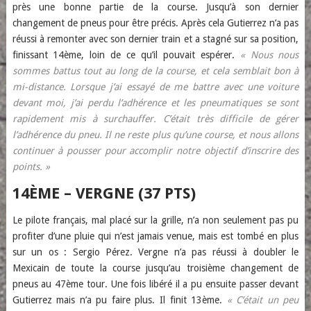
près une bonne partie de la course. Jusqu’à son dernier
changement de pneus pour être précis. Après cela Gutierrez n’a pas
réussi à remonter avec son dernier train et a stagné sur sa position,
finissant 14ème, loin de ce qu’il pouvait espérer.
« Nous nous
sommes battus tout au long de la course, et cela semblait bon à
mi-distance. Lorsque j’ai essayé de me battre avec une voiture
devant moi, j’ai perdu l’adhérence et les pneumatiques se sont
rapidement mis à surchauffer. C’était très difficile de gérer
l’adhérence du pneu. Il ne reste plus qu’une course, et nous allons
continuer à pousser pour accomplir notre objectif d’inscrire des
points. »
14ÈME – VERGNE (37 PTS)
Le pilote français, mal placé sur la grille, n’a non seulement pas pu
profiter d’une pluie qui n’est jamais venue, mais est tombé en plus
sur un os : Sergio Pérez. Vergne n’a pas réussi à doubler le
Mexicain de toute la course jusqu’au troisième changement de
pneus au 47ème tour. Une fois libéré il a pu ensuite passer devant
Gutierrez mais n’a pu faire plus. Il finit 13ème.
« C’était un peu