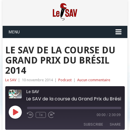
MENU
LE SAV DE LA COURSE DU
GRAND PRIX DU BRÉSIL
2014
Le SAV
|
10 novembre 2014
|
Podcast
|
Aucun commentaire
Le SAV
Le SAV de la course du Grand Prix du Brésil 2014
Play
1x
00:00
/
2:30:09
Episode
SUBSCRIBE
SHARE