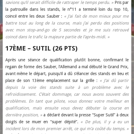
savions qu’il serait difficile de rattraper le temps perdu. »
Pris par
la patrouille dans les stands, le n°11 a terminé loin du top 10,
coincé entre les deux Sauber :
« J’ai fait de mon mieux pour me
battre tout au long de la course, mais j’ai perdu des positions
avec mon stop-and-go de 5 secondes et je me suis retrouvé
coincé dans le trafic la majeure partie de l’après-midi. »
17ÈME – SUTIL (26 PTS)
Après une séance de qualification plutôt bonne, confirmant le
regain de forme des Sauber, l’Allemand a mal débuté le Grand Prix,
avant même le départ, puisqu’il a dû s’élancer des stands en lieu et
place de son 13ème emplacement sur la grille :
« J’ai dû partir
depuis la voie des stands suite à un problème avec le
refroidissement. C’était dommage, car nous avons souvent des
problèmes. En tant que pilote, vous donnez votre meilleur en
qualification, mais ensuite vous devez débuter la course en
dernière position, »
a déclaré devant la presse “Super Sutil” à deux
doigts de se muer en “super dépité”.
« De plus, il y a eu un
incident lors de mon premier arrêt, ce qui m’a coûté du temps. »