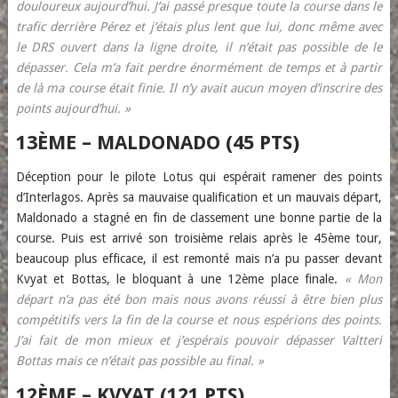
douloureux aujourd’hui. J’ai passé presque toute la course dans le
trafic derrière Pérez et j’étais plus lent que lui, donc même avec
le DRS ouvert dans la ligne droite, il n’était pas possible de le
dépasser. Cela m’a fait perdre énormément de temps et à partir
de là ma course était finie. Il n’y avait aucun moyen d’inscrire des
points aujourd’hui. »
13ÈME – MALDONADO (45 PTS)
Déception pour le pilote Lotus qui espérait ramener des points
d’Interlagos. Après sa mauvaise qualification et un mauvais départ,
Maldonado a stagné en fin de classement une bonne partie de la
course. Puis est arrivé son troisième relais après le 45ème tour,
beaucoup plus efficace, il est remonté mais n’a pu passer devant
Kvyat et Bottas, le bloquant à une 12ème place finale.
« Mon
départ n’a pas été bon mais nous avons réussi à être bien plus
compétitifs vers la fin de la course et nous espérions des points.
J’ai fait de mon mieux et j’espérais pouvoir dépasser Valtteri
Bottas mais ce n’était pas possible au final. »
12ÈME – KVYAT (121 PTS)