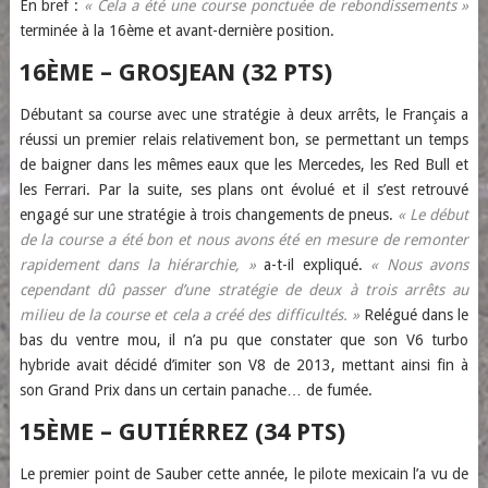
En bref :
« Cela a été une course ponctuée de rebondissements »
terminée à la 16ème et avant-dernière position.
16ÈME – GROSJEAN (32 PTS)
Débutant sa course avec une stratégie à deux arrêts, le Français a
réussi un premier relais relativement bon, se permettant un temps
de baigner dans les mêmes eaux que les Mercedes, les Red Bull et
les Ferrari. Par la suite, ses plans ont évolué et il s’est retrouvé
engagé sur une stratégie à trois changements de pneus.
« Le début
de la course a été bon et nous avons été en mesure de remonter
rapidement dans la hiérarchie, »
a-t-il expliqué.
« Nous avons
cependant dû passer d’une stratégie de deux à trois arrêts au
milieu de la course et cela a créé des difficultés. »
Relégué dans le
bas du ventre mou, il n’a pu que constater que son V6 turbo
hybride avait décidé d’imiter son V8 de 2013, mettant ainsi fin à
son Grand Prix dans un certain panache… de fumée.
15ÈME – GUTIÉRREZ (34 PTS)
Le premier point de Sauber cette année, le pilote mexicain l’a vu de