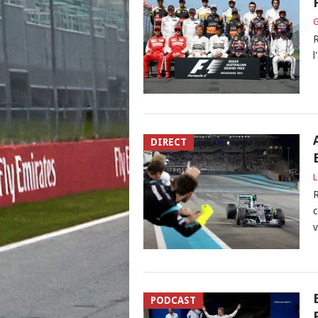
G
R
l
DIRECT
L
R
c
v
PODCAST