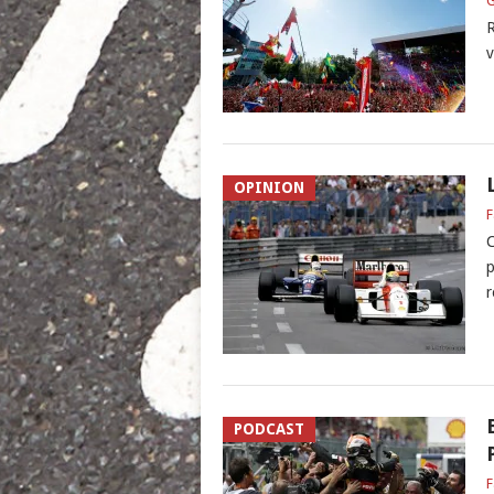
G
R
v
OPINION
F
C
p
r
PODCAST
F