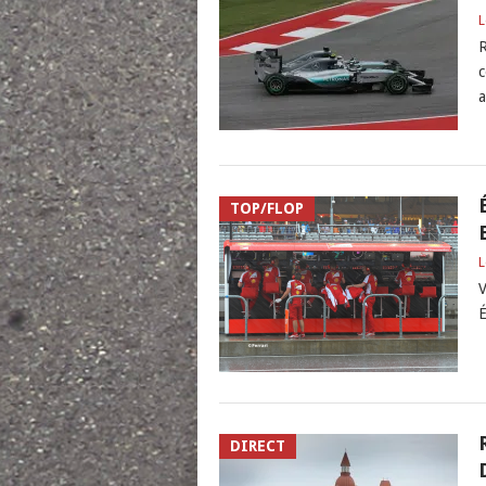
L
R
c
a
TOP/FLOP
L
V
É
DIRECT