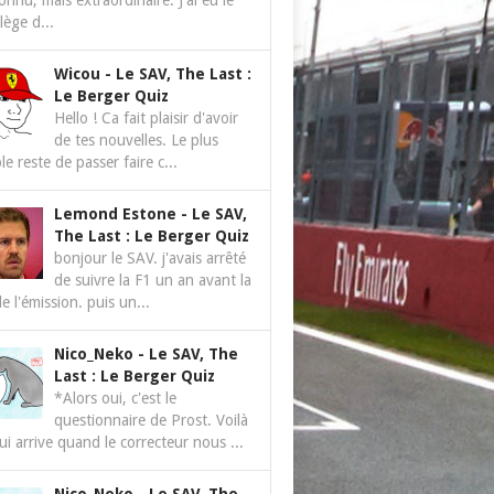
nnu, mais extraordinaire. J'ai eu le
ilège d...
Wicou
-
Le SAV, The Last :
Le Berger Quiz
Hello ! Ca fait plaisir d'avoir
de tes nouvelles. Le plus
le reste de passer faire c...
Lemond Estone
-
Le SAV,
The Last : Le Berger Quiz
bonjour le SAV. j'avais arrêté
de suivre la F1 un an avant la
de l'émission. puis un...
Nico_Neko
-
Le SAV, The
Last : Le Berger Quiz
*Alors oui, c'est le
questionnaire de Prost. Voilà
ui arrive quand le correcteur nous ...