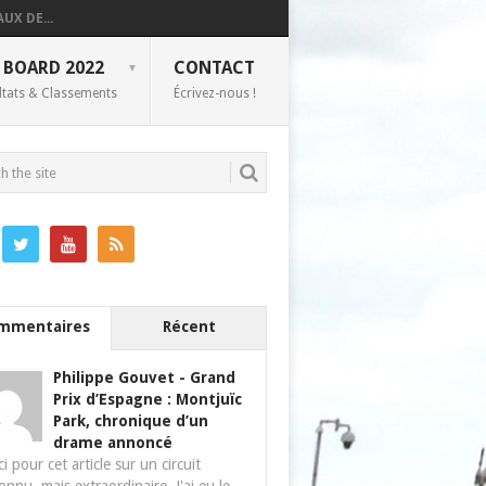
UX DE...
 BOARD 2022
CONTACT
ltats & Classements
Écrivez-nous !
mmentaires
Récent
Philippe Gouvet
-
Grand
Prix d’Espagne : Montjuïc
Park, chronique d’un
drame annoncé
i pour cet article sur un circuit