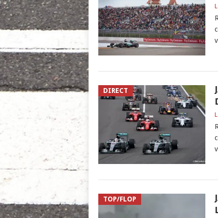
L
R
c
v
DIRECT
L
R
c
v
TOP/FLOP