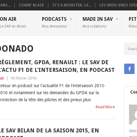
ANS...
COMM’ BLASÉ
IT’S A MONSTER. LE...
LES WEEK-ENDS IDÉA
ON AIR
PODCASTS
MADE IN SAV
PIT
Le SAV en direct
Nos émissions
Nos créations
Résu
DONADO
RÈGLEMENT, GPDA, RENAULT : LE SAV DE
L’ACTU F1 DE L’INTERSAISON, EN PODCAST
ab
|
16 février 2016
etour en podcast sur l'actualité F1 de l'intersaison 2015-
Co
016 et notamment sur les demandes du GPDA sur la
rotection de la tête des pilotes et des pneus plus
Read More
LE SAV BILAN DE LA SAISON 2015, EN
Merc