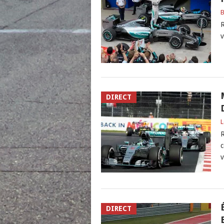
B
R
v
DIRECT
L
R
c
v
DIRECT