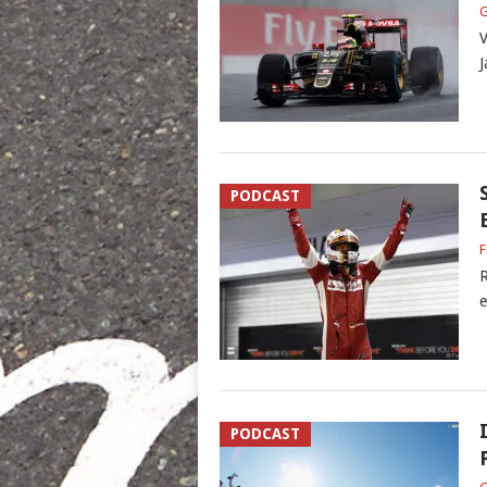
G
V
J
PODCAST
F
R
e
PODCAST