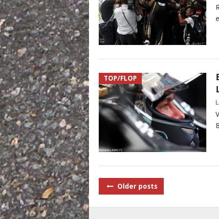
R
e
TOP/FLOP
L
V
B
POSTS
Older posts
NAVIGATION