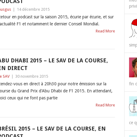
méco
PODCAST
priv
usgus
|
14 décembre 2015
etour en podcast sur la saison 2015, écurie par écurie, et sur
'actualité F1 et notamment le dernier Conseil Mondial.
Read More
simp
ABU DHABI 2015 – LE SAV DE LA COURSE,
EN DIRECT
e SAV
|
30 novembre 2015
endez-vous en direct à 20h30 pour notre émission sur la
fin 
ourse du Grand Prix d'Abu Dhabi de F1 2015. En attendant,
oici ceux qui ne font pas partie
Read More
ce q
BRÉSIL 2015 – LE SAV DE LA COURSE, EN
PODCAST