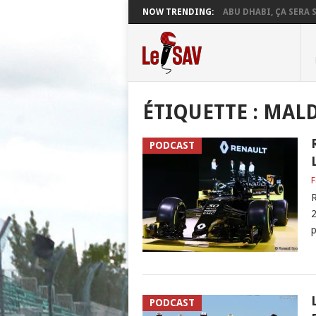
NOW TRENDING:
ABU DHABI, ÇA SERA S
ÉTIQUETTE :
MAL
PODCAST
F
R
2
p
PODCAST