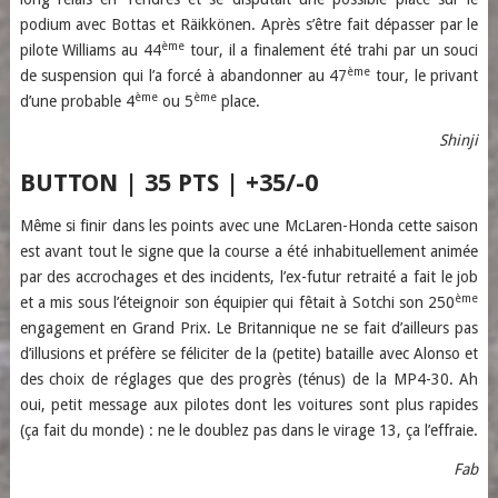
podium avec Bottas et Räikkönen. Après s’être fait dépasser par le
ème
pilote Williams au 44
tour, il a finalement été trahi par un souci
ème
de suspension qui l’a forcé à abandonner au 47
tour, le privant
ème
ème
d’une probable 4
ou 5
place.
Shinji
BUTTON | 35 PTS | +35/-0
Même si finir dans les points avec une McLaren-Honda cette saison
est avant tout le signe que la course a été inhabituellement animée
par des accrochages et des incidents, l’ex-futur retraité a fait le job
ème
et a mis sous l’éteignoir son équipier qui fêtait à Sotchi son 250
engagement en Grand Prix. Le Britannique ne se fait d’ailleurs pas
d’illusions et préfère se féliciter de la (petite) bataille avec Alonso et
des choix de réglages que des progrès (ténus) de la MP4-30. Ah
oui, petit message aux pilotes dont les voitures sont plus rapides
(ça fait du monde) : ne le doublez pas dans le virage 13, ça l’effraie.
Fab