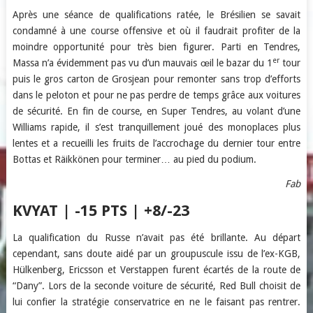
Après une séance de qualifications ratée, le Brésilien se savait
condamné à une course offensive et où il faudrait profiter de la
moindre opportunité pour très bien figurer. Parti en Tendres,
er
Massa n’a évidemment pas vu d’un mauvais œil le bazar du 1
tour
puis le gros carton de Grosjean pour remonter sans trop d’efforts
dans le peloton et pour ne pas perdre de temps grâce aux voitures
de sécurité. En fin de course, en Super Tendres, au volant d’une
Williams rapide, il s’est tranquillement joué des monoplaces plus
lentes et a recueilli les fruits de l’accrochage du dernier tour entre
Bottas et Räikkönen pour terminer… au pied du podium.
Fab
KVYAT | -15 PTS | +8/-23
La qualification du Russe n’avait pas été brillante. Au départ
cependant, sans doute aidé par un groupuscule issu de l’ex-KGB,
Hülkenberg, Ericsson et Verstappen furent écartés de la route de
“Dany”. Lors de la seconde voiture de sécurité, Red Bull choisit de
lui confier la stratégie conservatrice en ne le faisant pas rentrer.