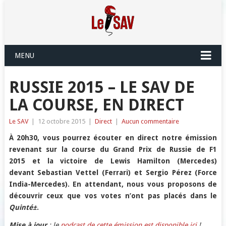
MENU
RUSSIE 2015 – LE SAV DE
LA COURSE, EN DIRECT
Le SAV
|
12 octobre 2015
|
Direct
|
Aucun commentaire
À 20h30, vous pourrez écouter en direct notre émission
revenant sur la course du Grand Prix de Russie de F1
2015 et la victoire de Lewis Hamilton (Mercedes)
devant Sebastian Vettel (Ferrari) et Sergio Pérez (Force
India-Mercedes). En attendant, nous vous proposons de
découvrir ceux que vos votes n’ont pas placés dans le
Quinté±
.
Mise à jour
: le
podcast de cette émission est disponible ici
!