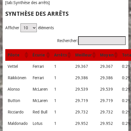
[tab:Synthèse des arrêts]
SYNTHÈSE DES ARRÊTS
Afficher
éléments
Rechercher:
Pilote
Écurie
Arrêts
Meilleur
Moyen
Tota
Vettel
Ferrari
1
29.367
29.367
0:29
Räikkönen
Ferrari
1
29.386
29.386
0:29
Alonso
McLaren
1
29.539
29.539
0:29
Button
McLaren
1
29.719
29.719
0:29
Ricciardo
Red Bull
1
29.732
29.732
0:29
Maldonado
Lotus
1
29.952
29.952
0:29