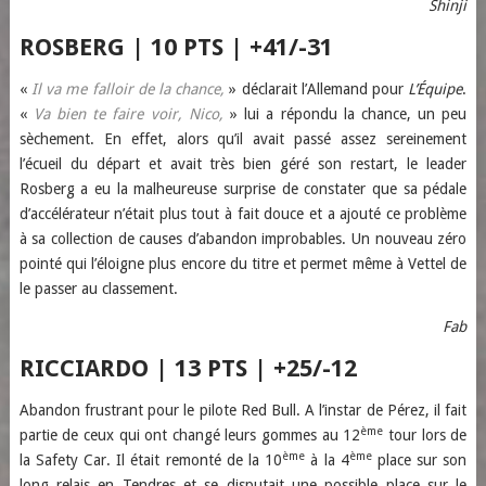
Shinji
ROSBERG | 10 PTS | +41/-31
«
Il va me falloir de la chance,
» déclarait l’Allemand pour
L’Équipe
.
«
Va bien te faire voir, Nico,
» lui a répondu la chance, un peu
sèchement. En effet, alors qu’il avait passé assez sereinement
l’écueil du départ et avait très bien géré son restart, le leader
Rosberg a eu la malheureuse surprise de constater que sa pédale
d’accélérateur n’était plus tout à fait douce et a ajouté ce problème
à sa collection de causes d’abandon improbables. Un nouveau zéro
pointé qui l’éloigne plus encore du titre et permet même à Vettel de
le passer au classement.
Fab
RICCIARDO | 13 PTS | +25/-12
Abandon frustrant pour le pilote Red Bull. A l’instar de Pérez, il fait
ème
partie de ceux qui ont changé leurs gommes au 12
tour lors de
ème
ème
la Safety Car. Il était remonté de la 10
à la 4
place sur son
long relais en Tendres et se disputait une possible place sur le