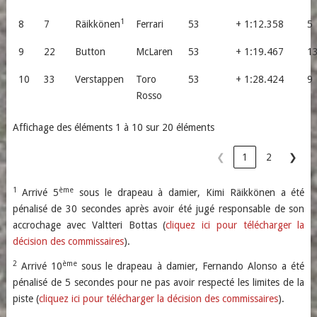
1
8
7
Räikkönen
Ferrari
53
+ 1:12.358
5
9
22
Button
McLaren
53
+ 1:19.467
1
10
33
Verstappen
Toro
53
+ 1:28.424
9
Rosso
Affichage des éléments 1 à 10 sur 20 éléments
❮
1
2
❯
1
ème
Arrivé 5
sous le drapeau à damier, Kimi Räikkönen a été
pénalisé de 30 secondes après avoir été jugé responsable de son
accrochage avec Valtteri Bottas (
cliquez ici pour télécharger la
décision des commissaires
).
2
ème
Arrivé 10
sous le drapeau à damier, Fernando Alonso a été
pénalisé de 5 secondes pour ne pas avoir respecté les limites de la
piste (
cliquez ici pour télécharger la décision des commissaires
).