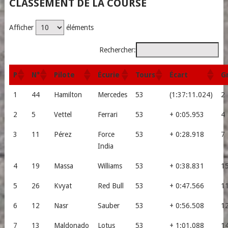
CLASSEMENT DE LA COURSE
Afficher
éléments
Rechercher:
P
N°
Pilote
Écurie
Tours
Écart
Gr
1
44
Hamilton
Mercedes
53
(1:37:11.024)
2
2
5
Vettel
Ferrari
53
+ 0:05.953
4
3
11
Pérez
Force
53
+ 0:28.918
7
India
4
19
Massa
Williams
53
+ 0:38.831
1
5
26
Kvyat
Red Bull
53
+ 0:47.566
1
6
12
Nasr
Sauber
53
+ 0:56.508
1
7
13
Maldonado
Lotus
53
+ 1:01.088
1