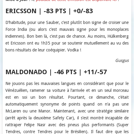
ERICSSON | -83 PTS | +0/-83
D’habitude, pour une Sauber, c’est plutôt bon signe de croiser une
Force India (ou alors c’est mauvais signe pour les monoplaces
indiennes). Bon ben là, c’est pas de chance. Au moins, Hülkenberg
et Ericsson ont eu 1h35 pour se soutenir mutuellement au vu des
bons résultats de leur coéquipier. Vodka !
Gusgus
MALDONADO | -46 PTS | +11/-57
Ne jouons pas les mauvaises langues en considérant que pour le
Vénézuélien, ramener sa voiture à l’arrivée et en un seul morceau
est en soi un bon résultat. Pourtant, ce dimanche, c’était
automatiquement synonyme de points quand on n’a pas une
McLaren ou une Manor. Maintenant, avec une stratégie similaire
(arrêt après la deuxième Safety Car), il s’est montré incapable de
rattraper Felipe Nasr avec des pneus plus performants (Super
Tendres, contre Tendres pour le Brésilien). Il faut dire que les