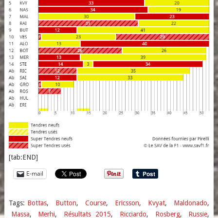
[tab:END]
E-mail
Tags:
Bottas
,
Button
,
Course
,
Ericsson
,
Kvyat
,
Maldonado
,
Massa
,
Merhi
,
Résultats 2015
,
Ricciardo
,
Rosberg
,
Russie
,