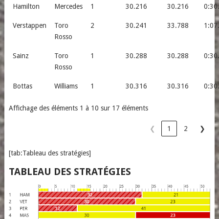
Hamilton
Mercedes
1
30.216
30.216
0:30
Verstappen
Toro
2
30.241
33.788
1:07
Rosso
Sainz
Toro
1
30.288
30.288
0:30
Rosso
Bottas
Williams
1
30.316
30.316
0:30
Affichage des éléments 1 à 10 sur 17 éléments
❮
1
2
❯
[tab:Tableau des stratégies]
TABLEAU DES STRATÉGIES