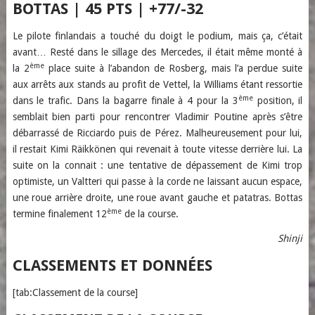
BOTTAS | 45 PTS | +77/-32
Le pilote finlandais a touché du doigt le podium, mais ça, c’était
avant… Resté dans le sillage des Mercedes, il était même monté à
ème
la 2
place suite à l’abandon de Rosberg, mais l’a perdue suite
aux arrêts aux stands au profit de Vettel, la Williams étant ressortie
ème
dans le trafic. Dans la bagarre finale à 4 pour la 3
position, il
semblait bien parti pour rencontrer Vladimir Poutine après s’être
débarrassé de Ricciardo puis de Pérez. Malheureusement pour lui,
il restait Kimi Räikkönen qui revenait à toute vitesse derrière lui. La
suite on la connait : une tentative de dépassement de Kimi trop
optimiste, un Valtteri qui passe à la corde ne laissant aucun espace,
une roue arrière droite, une roue avant gauche et patatras. Bottas
ème
termine finalement 12
de la course.
Shinji
CLASSEMENTS ET DONNÉES
[tab:Classement de la course]