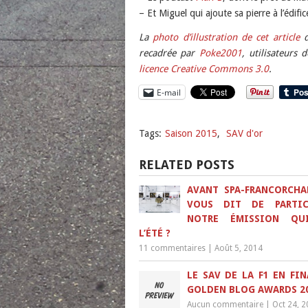
– Et Miguel qui ajoute sa pierre à l’édif
La
photo d’illustration de cet article
d
recadrée par
Poke2001
, utilisateurs
licence Creative Commons 3.0
.
E-mail
Tags:
Saison 2015
,
SAV d'or
RELATED POSTS
AVANT SPA-FRANCORCHA
VOUS DIT DE PARTIC
NOTRE ÉMISSION QU
L’ÉTÉ ?
11 commentaires
|
Août 5, 2014
LE SAV DE LA F1 EN FIN
GOLDEN BLOG AWARDS 2
Aucun commentaire
|
Oct 24, 