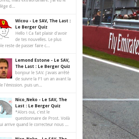
nnu, mais extraordinaire. J'ai eu le
ilège d...
Wicou
-
Le SAV, The Last :
Le Berger Quiz
Hello ! Ca fait plaisir d'avoir
de tes nouvelles. Le plus
le reste de passer faire c...
Lemond Estone
-
Le SAV,
The Last : Le Berger Quiz
bonjour le SAV. j'avais arrêté
de suivre la F1 un an avant la
de l'émission. puis un...
Nico_Neko
-
Le SAV, The
Last : Le Berger Quiz
*Alors oui, c'est le
questionnaire de Prost. Voilà
ui arrive quand le correcteur nous ...