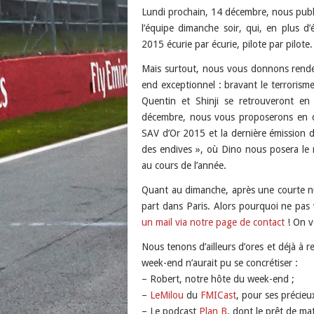
Lundi prochain, 14 décembre, nous publi
l’équipe dimanche soir, qui, en plus d’
2015 écurie par écurie, pilote par pilote
Mais surtout, nous vous donnons rende
end exceptionnel : bravant le terrorism
Quentin et Shinji se retrouveront e
décembre, nous vous proposerons en di
SAV d’Or 2015 et la dernière émission d
des endives », où Dino nous posera le m
au cours de l’année.
Quant au dimanche, après une courte n
part dans Paris. Alors pourquoi ne pas 
un mail via notre page de contact
! On v
Nous tenons d’ailleurs d’ores et déjà à 
week-end n’aurait pu se concrétiser :
– Robert, notre hôte du week-end ;
–
LeMilou
du
FMICast
, pour ses précieu
– Le podcast
Plan B
, dont le prêt de mat