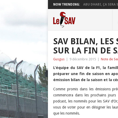
NOW TRENDING:
ABU DHABI, ÇA SERA S
SAV BILAN, LES 
SUR LA FIN DE S
Gusgus
|
9 décembre 2015
|
Note de Se
L’équipe du SAV de la F1, la fami
préparer une fin de saison en ap
émission bilan de la saison et la c
Comme promis dans les émissions préc
commencera dans les prochains jours :
podcast, les nommés pour les SAV d’Or,
vous de voter pour en désigner les lau
que les nommés.