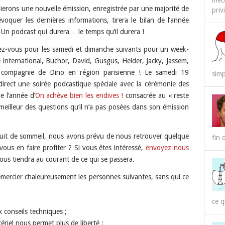
méco
erons une nouvelle émission, enregistrée par une majorité de
priv
évoquer les dernières informations, tirera le bilan de l’année
. Un podcast qui durera… le temps qu’il durera !
z-vous pour les samedi et dimanche suivants pour un week-
e international, Buchor, David, Gusgus, Helder, Jacky, Jassem,
n compagnie de Dino en région parisienne ! Le samedi 19
simp
rect une soirée podcastique spéciale avec la cérémonie des
e l’année d’
On achève bien les endives !
consacrée au « reste
eilleur des questions qu’il n’a pas posées dans son émission
uit de sommeil, nous avons prévu de nous retrouver quelque
fin 
vous en faire profiter ? Si vous êtes intéressé,
envoyez-nous
ous tiendra au courant de ce qui se passera.
remercier chaleureusement les personnes suivantes, sans qui ce
ce q
x conseils techniques ;
ériel nous permet plus de liberté ;