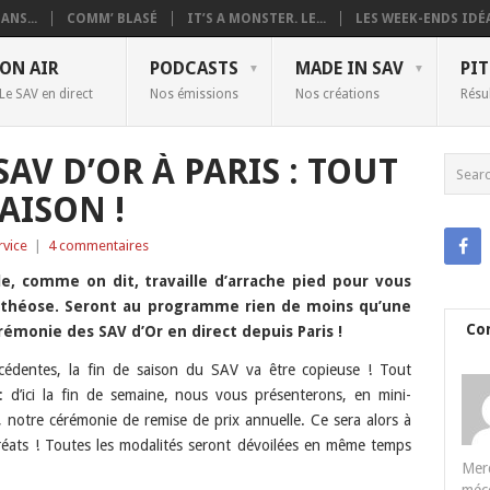
ANS...
COMM’ BLASÉ
IT’S A MONSTER. LE...
LES WEEK-ENDS IDÉA
ON AIR
PODCASTS
MADE IN SAV
PIT
Le SAV en direct
Nos émissions
Nos créations
Résu
SAV D’OR À PARIS : TOUT
AISON !
rvice
|
4 commentaires
lle, comme on dit, travaille d’arrache pied pour vous
othéose. Seront au programme rien de moins qu’une
Co
érémonie des SAV d’Or en direct depuis Paris !
édentes, la fin de saison du SAV va être copieuse ! Tout
 d’ici la fin de semaine, nous vous présenterons, en mini-
 notre cérémonie de remise de prix annuelle. Ce sera alors à
réats ! Toutes les modalités seront dévoilées en même temps
Merc