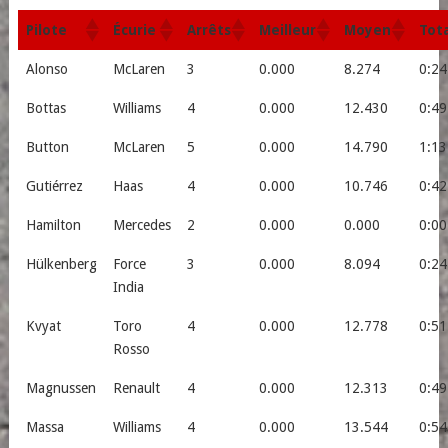
Pilote
Écurie
Arrêts
Meilleur
Moyen
Tota
Alonso
McLaren
3
0.000
8.274
0:24
Bottas
Williams
4
0.000
12.430
0:49
Button
McLaren
5
0.000
14.790
1:13
Gutiérrez
Haas
4
0.000
10.746
0:42
Hamilton
Mercedes
2
0.000
0.000
0:00
Hülkenberg
Force
3
0.000
8.094
0:24
India
Kvyat
Toro
4
0.000
12.778
0:51
Rosso
Magnussen
Renault
4
0.000
12.313
0:49
Massa
Williams
4
0.000
13.544
0:54