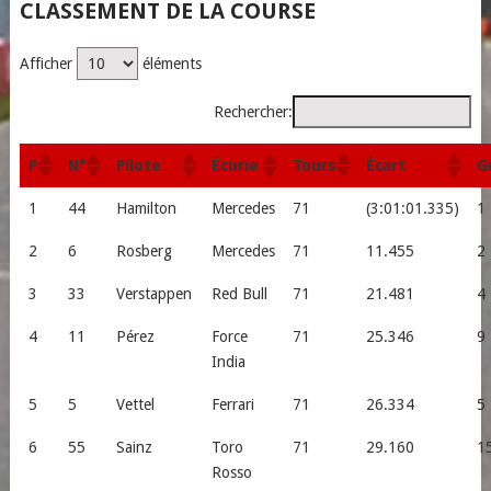
CLASSEMENT DE LA COURSE
Afficher
éléments
Rechercher:
P
N°
Pilote
Écurie
Tours
Écart
Gr
1
44
Hamilton
Mercedes
71
(3:01:01.335)
1
2
6
Rosberg
Mercedes
71
11.455
2
3
33
Verstappen
Red Bull
71
21.481
4
4
11
Pérez
Force
71
25.346
9
India
5
5
Vettel
Ferrari
71
26.334
5
6
55
Sainz
Toro
71
29.160
1
Rosso