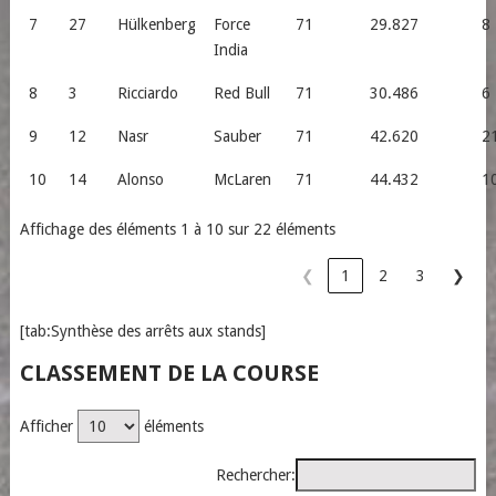
7
27
Hülkenberg
Force
71
29.827
8
India
8
3
Ricciardo
Red Bull
71
30.486
6
9
12
Nasr
Sauber
71
42.620
2
10
14
Alonso
McLaren
71
44.432
1
Affichage des éléments 1 à 10 sur 22 éléments
❮
1
2
3
❯
[tab:Synthèse des arrêts aux stands]
CLASSEMENT DE LA COURSE
Afficher
éléments
Rechercher: