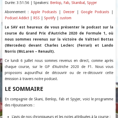
Durée: 3:51:56
| Speakers:
Benlop
,
Fab
,
Skanibal
,
Spyjer
SHARE
Apple Podcasts
Deezer
Abonnement :
Apple Podcasts
|
Deezer
|
Google Podcasts
|
Podcast Addict
|
RSS
|
Spotify
|
custom
Google Podcasts
Podcast Addict
LINK
RSS
Spotify
Le SAV est heureux de vous présenter le podcast sur la
EMBED
course du Grand Prix d’Autriche 2020 de Formule 1, où
custom
nous sommes revenus sur la victoire de
Valtteri Bottas
RSS FEED
(Mercedes)
devant Charles Leclerc (Ferrari)
et Lando
Norris (McLaren – Renault)
.
Ce lundi 6 juillet nous sommes revenus en direct, comme après
chaque course, sur le GP d’Autriche 2020 de F1. Nous vous
proposons aujourd’hui de découvrir ou de re-découvrir cette
émission à travers notre podcast.
LE SOMMAIRE
En compagnie de Skani, Benlop, Fab et Spyjer, voici le programme
des réjouissances :
L’avis de nos chroniqueurs et les notes attribuées à la course ;