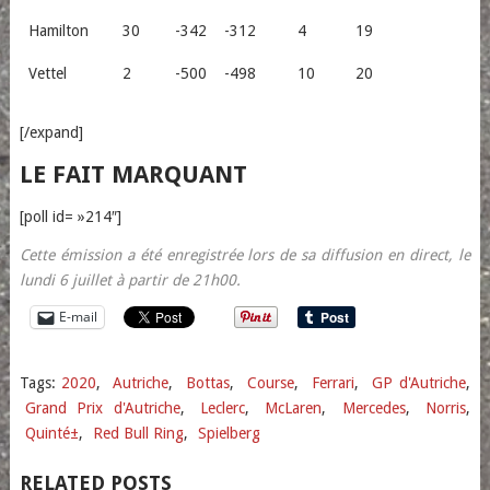
Hamilton
30
-342
-312
4
19
Vettel
2
-500
-498
10
20
[/expand]
LE FAIT MARQUANT
[poll id= »214″]
Cette émission a été enregistrée lors de sa diffusion en direct, le
lundi 6 juillet à partir de 21h00.
E-mail
Tags:
2020
,
Autriche
,
Bottas
,
Course
,
Ferrari
,
GP d'Autriche
,
Grand Prix d'Autriche
,
Leclerc
,
McLaren
,
Mercedes
,
Norris
,
Quinté±
,
Red Bull Ring
,
Spielberg
RELATED POSTS