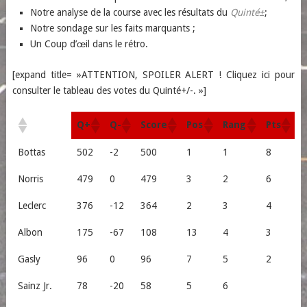
Notre analyse de la course avec les résultats du
Quinté±
;
Notre sondage sur les faits marquants ;
Un Coup d’œil dans le rétro.
[expand title= »ATTENTION, SPOILER ALERT ! Cliquez ici pour
consulter le tableau des votes du Quinté+/-. »]
Q+
Q-
Score
Pos
Rang
Pts
Bottas
502
-2
500
1
1
8
Norris
479
0
479
3
2
6
Leclerc
376
-12
364
2
3
4
Albon
175
-67
108
13
4
3
Gasly
96
0
96
7
5
2
Sainz Jr.
78
-20
58
5
6