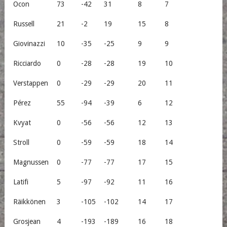
Ocon
73
-42
31
8
7
Russell
21
-2
19
15
8
Giovinazzi
10
-35
-25
9
9
Ricciardo
0
-28
-28
19
10
Verstappen
0
-29
-29
20
11
Pérez
55
-94
-39
6
12
Kvyat
0
-56
-56
12
13
Stroll
0
-59
-59
18
14
Magnussen
0
-77
-77
17
15
Latifi
5
-97
-92
11
16
Räikkönen
3
-105
-102
14
17
Grosjean
4
-193
-189
16
18