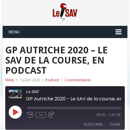
MENU
GP AUTRICHE 2020 – LE
SAV DE LA COURSE, EN
PODCAST
Shinji
|
7 juillet 2020
|
Podcast
|
2 commentaires
Le SAV
GP Autriche 2020 - Le SAV de la course, en podcast
Play
1x
00:00
/
3:51:56
Episode
SUBSCRIBE
SHARE