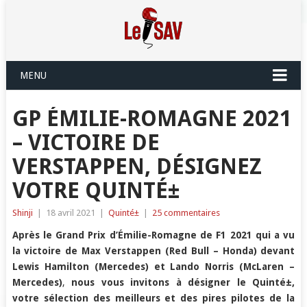
MENU
GP ÉMILIE-ROMAGNE 2021
– VICTOIRE DE
VERSTAPPEN, DÉSIGNEZ
VOTRE QUINTÉ±
Shinji
|
18 avril 2021
|
Quinté±
|
25 commentaires
Après le Grand Prix d’
Émilie
-Romagne de F1 2021 qui a vu
la victoire de
Max Verstappen (Red Bull – Honda)
devant
Lewis Hamilton (Mercedes)
et Lando Norris (McLaren –
Mercedes)
,
nous vous invitons à désigner le Quinté±,
votre sélection des meilleurs et des pires pilotes de la