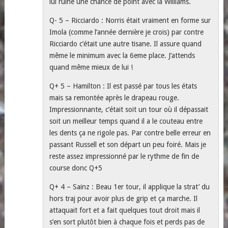
lui ruine une chance de point avec la Williams.
Q- 5 – Ricciardo : Norris était vraiment en forme sur
Imola (comme l’année dernière je crois) par contre
Ricciardo c’était une autre tisane. Il assure quand
même le minimum avec la 6eme place. J’attends
quand même mieux de lui !
Q+ 5 – Hamilton : Il est passé par tous les états
mais sa remontée après le drapeau rouge.
Impressionnante, c’était soit un tour où il dépassait
soit un meilleur temps quand il a le couteau entre
les dents ça ne rigole pas. Par contre belle erreur en
passant Russell et son départ un peu foiré. Mais je
reste assez impressionné par le rythme de fin de
course donc Q+5
Q+ 4 – Sainz : Beau 1er tour, il applique la strat’ du
hors traj pour avoir plus de grip et ça marche. Il
attaquait fort et a fait quelques tout droit mais il
s’en sort plutôt bien à chaque fois et perds pas de