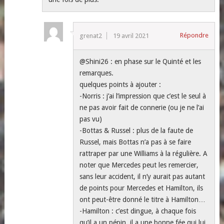
Répondre
grenat2
19 avril 2021
@Shini26 : en phase sur le Quinté et les
remarques.
quelques points à ajouter :
-Norris : j’ai l’impression que c’est le seul à
ne pas avoir fait de connerie (ou je ne l’ai
pas vu)
-Bottas & Russel : plus de la faute de
Russel, mais Bottas n’a pas à se faire
rattraper par une Williams à la régulière. A
noter que Mercedes peut les remercier,
sans leur accident, il n’y aurait pas autant
de points pour Mercedes et Hamilton, ils
ont peut-être donné le titre à Hamilton…
-Hamilton : c’est dingue, à chaque fois
qu’il a un pépin, il a une bonne fée qui lui