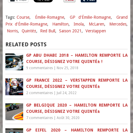
Tags:
Course
,
Émilie-Romagne
,
GP d'Émilie-Romagne
,
Grand
Prix d'Émilie-Romagne
,
Hamilton
,
Imola
,
McLaren
,
Mercedes
,
Norris
,
Quinté±
,
Red Bull
,
Saison 2021
,
Verstappen
RELATED POSTS
GP ABU DHABI 2018 – HAMILTON REMPORTE LA
COURSE, DÉSIGNEZ VOTRE QUINTÉ± !
9 commentaires
|
Nov 25, 2018
GP FRANCE 2022 – VERSTAPPEN REMPORTE LA
COURSE, DÉSIGNEZ VOTRE QUINTÉ±
2 commentaires
|
Juil 24, 2022
GP BELGIQUE 2020 – HAMILTON REMPORTE LA
COURSE, DÉSIGNEZ VOTRE QUINTÉ±
7 commentaires
|
Août 30, 2020
GP EIFEL 2020 – HAMILTON REMPORTE LA