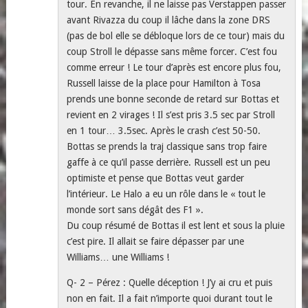
tour. En revanche, il ne laisse pas Verstappen passer
avant Rivazza du coup il lâche dans la zone DRS
(pas de bol elle se débloque lors de ce tour) mais du
coup Stroll le dépasse sans même forcer. C’est fou
comme erreur ! Le tour d’après est encore plus fou,
Russell laisse de la place pour Hamilton à Tosa
prends une bonne seconde de retard sur Bottas et
revient en 2 virages ! Il s’est pris 3.5 sec par Stroll
en 1 tour… 3.5sec. Après le crash c’est 50-50.
Bottas se prends la traj classique sans trop faire
gaffe à ce qu’il passe derrière. Russell est un peu
optimiste et pense que Bottas veut garder
l’intérieur. Le Halo a eu un rôle dans le « tout le
monde sort sans dégât des F1 ».
Du coup résumé de Bottas il est lent et sous la pluie
c’est pire. Il allait se faire dépasser par une
Williams… une Williams !
Q- 2 – Pérez : Quelle déception ! J’y ai cru et puis
non en fait. Il a fait n’importe quoi durant tout le