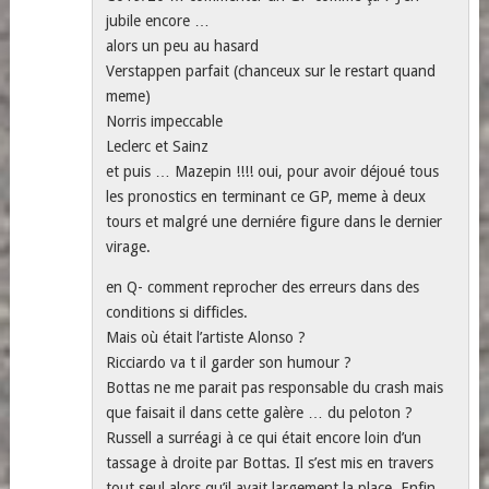
jubile encore …
alors un peu au hasard
Verstappen parfait (chanceux sur le restart quand
meme)
Norris impeccable
Leclerc et Sainz
et puis … Mazepin !!!! oui, pour avoir déjoué tous
les pronostics en terminant ce GP, meme à deux
tours et malgré une derniére figure dans le dernier
virage.
en Q- comment reprocher des erreurs dans des
conditions si difficles.
Mais où était l’artiste Alonso ?
Ricciardo va t il garder son humour ?
Bottas ne me parait pas responsable du crash mais
que faisait il dans cette galère … du peloton ?
Russell a surréagi à ce qui était encore loin d’un
tassage à droite par Bottas. Il s’est mis en travers
tout seul alors qu’il avait largement la place. Enfin