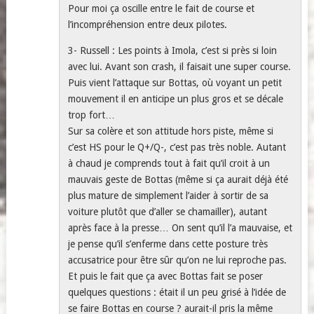
Pour moi ça oscille entre le fait de course et
l’incompréhension entre deux pilotes.
3- Russell : Les points à Imola, c’est si près si loin
avec lui. Avant son crash, il faisait une super course.
Puis vient l’attaque sur Bottas, où voyant un petit
mouvement il en anticipe un plus gros et se décale
trop fort…
Sur sa colère et son attitude hors piste, même si
c’est HS pour le Q+/Q-, c’est pas très noble. Autant
à chaud je comprends tout à fait qu’il croit à un
mauvais geste de Bottas (même si ça aurait déjà été
plus mature de simplement l’aider à sortir de sa
voiture plutôt que d’aller se chamailler), autant
après face à la presse… On sent qu’il l’a mauvaise, et
je pense qu’il s’enferme dans cette posture très
accusatrice pour être sûr qu’on ne lui reproche pas.
Et puis le fait que ça avec Bottas fait se poser
quelques questions : était il un peu grisé à l’idée de
se faire Bottas en course ? aurait-il pris la même