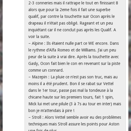
2-3 conneries mais il rattrape le tout en finissant 8
alors que pour la 2eme fois il fait une superbe
qualif, par contre la touchette suir Ocon après le
drapeau il n’était pas obligé. Rageant et un peu
inquiétant car il ne conclut pas après les Qualif. A
voir la suite.
– Alpine : Ils étaient nulle part ce WE encore. Dans
le rythme d’Alfa Romeo et de Williams. J’ai un peu
peur de la suite à vrai dire. Après la touchette avec
Gasly, Ocon fait bien le con en revenant sur la piste
comme un connard.
– Mazepin : La pluie ce n’est pas son truc, mais au
moins il a été prudent. Bon il se rabat sur Vettel
dans le 1er tour, passe pas mal la tondeuse à la
chicane haute sur les premiers tours, fait 1 spin,
Mick lui met une pilule (3 à 7s au tour en inter) mais
bon je m’attendais à pire !
– Stroll : Alors Vettel semble avoir eu des problèmes
techniques mais Stroll assure les points pour Aston
une fois de plus.