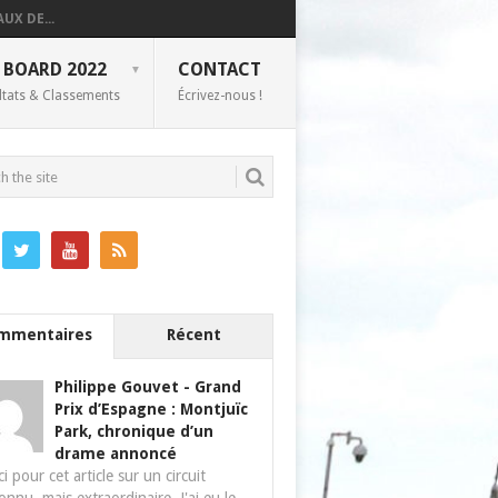
UX DE...
 BOARD 2022
CONTACT
ltats & Classements
Écrivez-nous !
mmentaires
Récent
Philippe Gouvet
-
Grand
Prix d’Espagne : Montjuïc
Park, chronique d’un
drame annoncé
i pour cet article sur un circuit