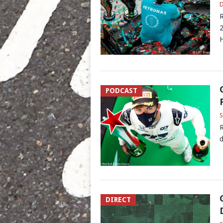
D
R
2
H
PODCAST
S
R
d
DIRECT