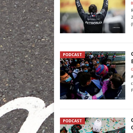
B
R
2
(
PODCAST
G
A
c
F
PODCAST