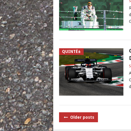
S
R
d
G
QUINTÉ±
S
A
G
d
POSTS
Older posts
NAVIGATION