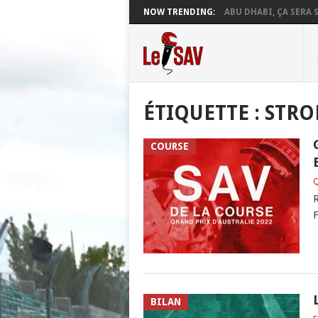
NOW TRENDING:
ABU DHABI, ÇA SERA S
ÉTIQUETTE :
STRO
COURSE
Q
R
F
BILAN