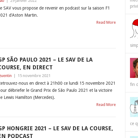
méco
ab
|
29 janvier 2022
priv
e SAV vous propose de revenir en podcast sur la saison F1
021 d'Aston Martin.
Read More
simp
GP SÃO PAULO 2021 – LE SAV DE LA
COURSE, EN DIRECT
uentin
|
15 novembre 2021
etrouvez-nous en direct à 21h00 ce lundi 15 novembre 2021
fin 
our débriefer le Grand Prix de São Paulo 2021 et la victoire
e Lewis Hamilton (Mercedes).
Read More
ce q
GP HONGRIE 2021 – LE SAV DE LA COURSE,
EN PODCAST