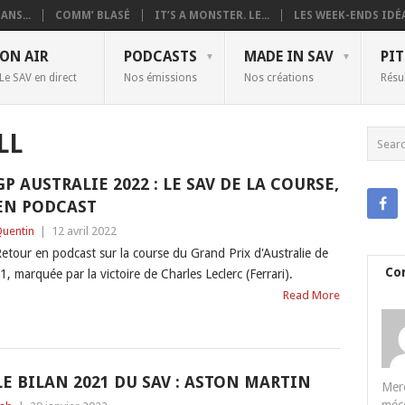
ANS...
COMM’ BLASÉ
IT’S A MONSTER. LE...
LES WEEK-ENDS IDÉA
ON AIR
PODCASTS
MADE IN SAV
PIT
Le SAV en direct
Nos émissions
Nos créations
Résu
LL
GP AUSTRALIE 2022 : LE SAV DE LA COURSE,
EN PODCAST
uentin
|
12 avril 2022
etour en podcast sur la course du Grand Prix d'Australie de
Co
1, marquée par la victoire de Charles Leclerc (Ferrari).
Read More
LE BILAN 2021 DU SAV : ASTON MARTIN
Merc