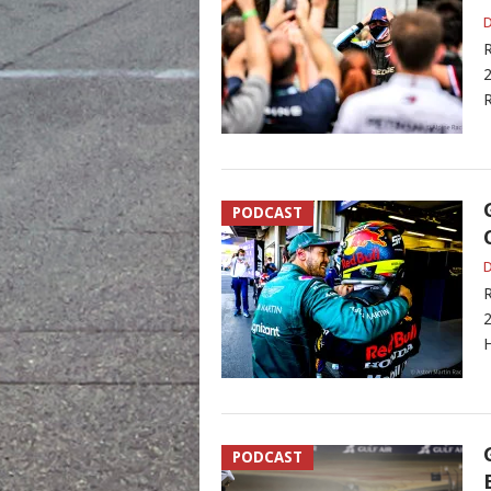
D
R
2
R
PODCAST
D
R
2
H
PODCAST