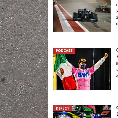
F
R
2
(
PODCAST
B
R
d
DIRECT