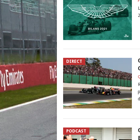
F
L
2
DIRECT
Q
R
p
d
PODCAST