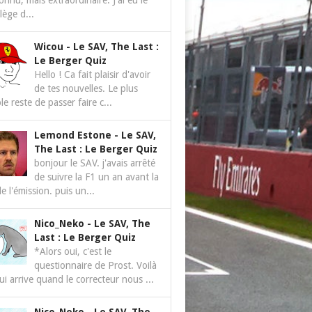
nnu, mais extraordinaire. J'ai eu le
ilège d...
Wicou
-
Le SAV, The Last :
Le Berger Quiz
Hello ! Ca fait plaisir d'avoir
de tes nouvelles. Le plus
le reste de passer faire c...
Lemond Estone
-
Le SAV,
The Last : Le Berger Quiz
bonjour le SAV. j'avais arrêté
de suivre la F1 un an avant la
de l'émission. puis un...
Nico_Neko
-
Le SAV, The
Last : Le Berger Quiz
*Alors oui, c'est le
questionnaire de Prost. Voilà
ui arrive quand le correcteur nous ...