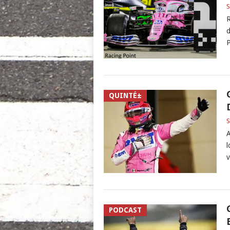
S
R
d
P
QUINTÉ±
S
A
l
v
PODCAST