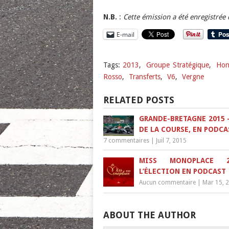
N.B.
:
Cette émission a été enregistrée 
E-mail
Tags:
2013
,
Groupe Stratégique
,
Ho
Rosso
,
Transferts
,
V6
,
Vergne
RELATED POSTS
GRANDE-BRETAGNE 2015 –
DE LA COURSE, EN PODCA
7 commentaires
|
Juil 7, 2015
MISS MONOPLACE 
L’ÉLECTION EN PODCAST
Aucun commentaire
|
Mar 15, 
ABOUT THE AUTHOR