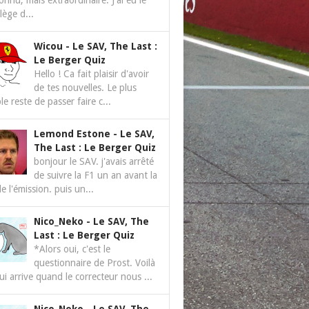
nnu, mais extraordinaire. J'ai eu le
ilège d...
Wicou
-
Le SAV, The Last :
Le Berger Quiz
Hello ! Ca fait plaisir d'avoir
de tes nouvelles. Le plus
le reste de passer faire c...
Lemond Estone
-
Le SAV,
The Last : Le Berger Quiz
bonjour le SAV. j'avais arrêté
de suivre la F1 un an avant la
de l'émission. puis un...
Nico_Neko
-
Le SAV, The
Last : Le Berger Quiz
*Alors oui, c'est le
questionnaire de Prost. Voilà
ui arrive quand le correcteur nous ...