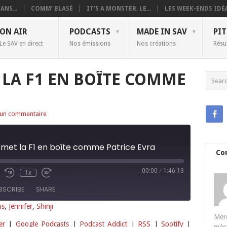
ANS...
COMM’ BLASÉ
IT’S A MONSTER. LE...
LES WEEK-ENDS IDÉA
ON AIR
PODCASTS
MADE IN SAV
PIT
Le SAV en direct
Nos émissions
Nos créations
Résu
 LA F1 EN BOÎTE COMME
un commentaire
 met la F1 en boîte comme Patrice Evra
Co
00:00
/
1:46:13
1x
BSCRIBE
SHARE
us
,
Jennifer
,
Shinji
Merc
Deezer
Google Podcasts
er
|
Google Podcasts
|
Podcast Addict
|
RSS
|
Spotify
|