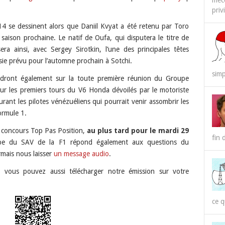
méco
priv
RSS
Spotify
4 se dessinent alors que Daniil Kvyat a été retenu par Toro
saison prochaine. Le natif de Oufa, qui disputera le titre de
 ainsi, avec Sergey Sirotkin, l’une des principales têtes
sie prévu pour l’automne prochain à Sotchi.
simp
endront également sur la toute première réunion du Groupe
sur les premiers tours du V6 Honda dévoilés par le motoriste
rant les pilotes vénézuéliens qui pourrait venir assombrir les
ormule 1.
u concours Top Pas Position,
au plus tard pour le mardi 29
fin 
uipe du SAV de la F1 répond également aux questions du
mais nous laisser
un message audio
.
, vous pouvez aussi télécharger notre émission sur votre
ce q