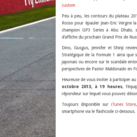
custom
Podcast Addict
LINK
custom
Peu à peu, les contours du plateau 201
EMBED
Rosso pour épauler Jean-Eric Vergne la 
RSS FEED
champion GP3 Series à Abu Dhabi, sera
d’affiche du prochain Grand Prix de Rus
Dino, Gusgus, Jennifer et Shinji revi
Stratégique de la Formule 1 ainsi que 
japonais ou encore sur le scandale entou
perspectives de Pastor Maldonado en F
Heureuse de vous inviter à participer a
octobre 2013, à 19 heures
, l’éq
répondeur sur lequel vous pouvez désor
Toujours disponible sur
iTunes Store
smartphone via le flashcode ci-dessous.