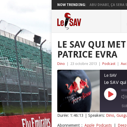
NOW TRENDING:
ABU DHABI, ÇA SERA S
LE SAV QUI MET
PATRICE EVRA
Dino
|
23 octobre 2013
|
Podcast
|
Auc
Le SAV
Le SAV qui
Play
Episode
SU
Durée: 1:46:13
| Speakers:
Dino
,
Gusg
SHARE
Apple Podcasts
Abonnement :
Apple Podcasts
|
Deez