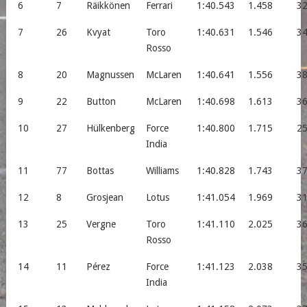
6
7
Räikkönen
Ferrari
1:40.543
1.458
3
7
26
Kvyat
Toro
1:40.631
1.546
3
Rosso
8
20
Magnussen
McLaren
1:40.641
1.556
3
9
22
Button
McLaren
1:40.698
1.613
3
10
27
Hülkenberg
Force
1:40.800
1.715
2
India
11
77
Bottas
Williams
1:40.828
1.743
3
12
8
Grosjean
Lotus
1:41.054
1.969
3
13
25
Vergne
Toro
1:41.110
2.025
3
Rosso
14
11
Pérez
Force
1:41.123
2.038
3
India