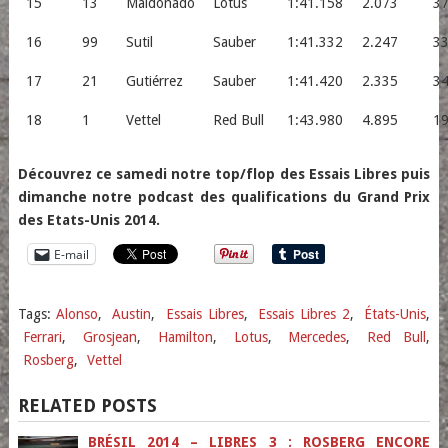
15
13
Maldonado
Lotus
1:41.158
2.073
3
16
99
Sutil
Sauber
1:41.332
2.247
3
17
21
Gutiérrez
Sauber
1:41.420
2.335
3
18
1
Vettel
Red Bull
1:43.980
4.895
1
Découvrez ce samedi notre top/flop des Essais Libres puis
dimanche notre podcast des qualifications du Grand Prix
des Etats-Unis 2014.
E-mail
Tags:
Alonso
,
Austin
,
Essais Libres
,
Essais Libres 2
,
États-Unis
,
Ferrari
,
Grosjean
,
Hamilton
,
Lotus
,
Mercedes
,
Red Bull
,
Rosberg
,
Vettel
RELATED POSTS
BRÉSIL 2014 – LIBRES 3 : ROSBERG ENCORE