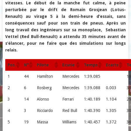
vitesses. Le début de la manche fut calme, à peine
perturbée par le drift de Romain Grosjean (Lotus-
Renault) au virage 5 à la demi-heure d’essais, sans
conséquences sauf pour son train de pneus. Après un
long travail des ingénieurs sur sa monoplace, Sebastian
Vettel (Red Bull-Renault) a attendu 35 minutes avant de
s’élancer, pour ne faire que des simulations sur longs
relais.
Pos.
N°
Pilote
Ecurie
Temps
Ecarts
T
1
44
Hamilton
Mercedes
1:39.085
1
2
6
Rosberg
Mercedes
1:39.088
0.003
3
3
14
Alonso
Ferrari
1:40.189
1.104
2
4
3
Ricciardo
Red Bull
1:40.390
1.305
3
5
19
Massa
Williams
1:40.457
1.372
3