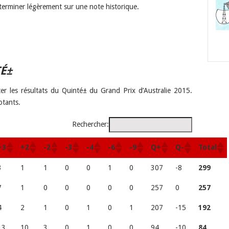
terminer légèrement sur une note historique.
É±
ter les résultats du Quinté± du Grand Prix d’Australie 2015.
otants.
Rechercher:
+3
+2
-2
-3
-4
-6
-9
Q+
Q-
Total
3
1
1
0
0
1
0
307
-8
299
7
1
0
0
0
0
0
257
0
257
4
2
1
0
1
0
1
207
-15
192
13
10
3
0
1
0
0
94
-10
84