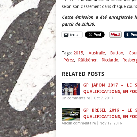
selon son classement dans chaque cours
Cette émission a été enregistrée l
partir de 20h30.
E-mail
Tags:
2015
,
Australie
,
Button
,
Cou
Pérez
,
Räikkönen
,
Ricciardo
,
Rosber
RELATED POSTS
GP JAPON 2017 – LE 
QUALIFICATIONS, EN PO
Un commentaire
|
Oct 7, 2017
GP BRÉSIL 2016 – LE 
QUALIFICATIONS, EN PO
Aucun commentaire
|
Nov 12, 2016