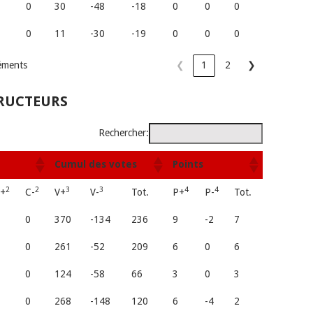
0
0
30
-48
-18
0
0
0
0
0
11
-30
-19
0
0
0
léments
❮
1
2
❯
RUCTEURS
Rechercher:
Cumul des votes
Points
2
2
3
3
4
4
+
C-
V+
V-
Tot.
P+
P-
Tot.
0
370
-134
236
9
-2
7
0
261
-52
209
6
0
6
0
124
-58
66
3
0
3
0
268
-148
120
6
-4
2