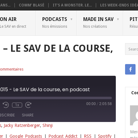
ANS...
COMM’ BLASÉ
IT’S A MONSTER. LE...
LES WEEK-ENDS IDÉA
ON AIR
PODCASTS
MADE IN SAV
PIT
Le SAV en direct
Nos émissions
Nos créations
Résu
 – LE SAV DE LA COURSE,
commentaires
2015 - Le SAV de la course, en podcast
Co
00:00
/
2:05:58
1x
BSCRIBE
SHARE
s
,
Jacky Ratzenberger
,
Shinji
Merc
Deezer
Google Podcasts
er
|
Google Podcasts
|
Podcast Addict
|
RSS
|
Spotify
|