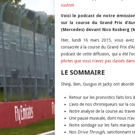
custom
Podcast Addict
LINK
custom
Voici le podcast de notre émissi
EMBED
sur la course du Grand Prix d’Au
RSS FEED
(Mercedes) devant Nico Rosberg (Me
Hier, lundi 16 mars 2015, vous avez
consacrée à la course du Grand Prix d’A
podcast de cette diffusion, qui a été l
pilotes que vous n’avez pas classés dans
LE SOMMAIRE
Shinji, Ben, Gusgus et Jacky ont abordé l
Retour sur les pronostics faits lors
L’avis de nos chroniqueurs sur la cour
Notre analyse de la course au trave
Une pause musicale, dont nous n’avo
Notre sondage sur les faits marqua
Nos
Drive Through
, sanctionnant c