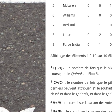
5
McLaren
0
0
1
6
Williams
0
0
0
7
Red Bull
0
1
0
8
Lotus
0
2
0
9
Force India
0
1
0
Affichage des éléments 1 à 10 sur 10 é
1
Q+/Q-
: le nombre de fois que le pil
course, ou le
Quinté-
, le Flop 5.
2
C+/C-
: le nombre de fois que le pil
derniers peuvent attribuer, s’il le souha
classé ni dans le
Quinté+
, ni dans le
Qui
3
V+/V-
: le cumul sur la saison des votes
4
P+/P-
: le cumul sur la saison des poi