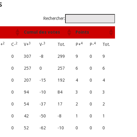
S
Rechercher:
Cumul des votes
Points
2
2
3
3
4
4
C+
C-
V+
V-
Tot.
P+
P-
Tot.
0
0
307
-8
299
9
0
9
0
0
257
0
257
6
0
6
0
0
207
-15
192
4
0
4
0
0
94
-10
84
3
0
3
0
0
54
-37
17
2
0
2
1
0
42
-50
-8
1
0
1
0
0
52
-62
-10
0
0
0