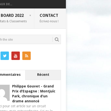
UX DE...
 BOARD 2022
CONTACT
ltats & Classements
Écrivez-nous !
mmentaires
Récent
Philippe Gouvet
-
Grand
Prix d’Espagne : Montjuïc
Park, chronique d’un
drame annoncé
i pour cet article sur un circuit