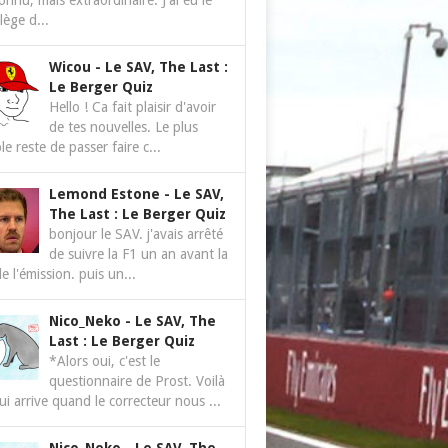
nnu, mais extraordinaire. J'ai eu le
ilège d...
Wicou
-
Le SAV, The Last :
Le Berger Quiz
Hello ! Ca fait plaisir d'avoir
de tes nouvelles. Le plus
le reste de passer faire c...
Lemond Estone
-
Le SAV,
The Last : Le Berger Quiz
bonjour le SAV. j'avais arrêté
de suivre la F1 un an avant la
de l'émission. puis un...
Nico_Neko
-
Le SAV, The
Last : Le Berger Quiz
*Alors oui, c'est le
questionnaire de Prost. Voilà
ui arrive quand le correcteur nous ...