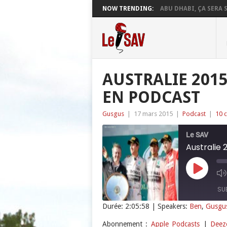
NOW TRENDING:
ABU DHABI, ÇA SERA S
AUSTRALIE 2015
EN PODCAST
Gusgus
|
17 mars 2015
|
Podcast
|
10 
Le SAV
Australie 
Play
Episode
SU
Durée: 2:05:58
| Speakers:
Ben
,
Gusgu
SHARE
Apple Podcasts
Abonnement :
Apple Podcasts
|
Deez