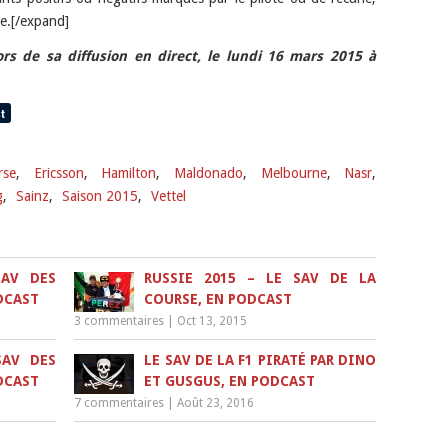
e.[/expand]
ors de sa diffusion en direct, le lundi 16 mars 2015 à
rse
,
Ericsson
,
Hamilton
,
Maldonado
,
Melbourne
,
Nasr
,
g
,
Sainz
,
Saison 2015
,
Vettel
SAV DES
RUSSIE 2015 – LE SAV DE LA
DCAST
COURSE, EN PODCAST
3 commentaires
|
Oct 13, 2015
SAV DES
LE SAV DE LA F1 PIRATÉ PAR DINO
DCAST
ET GUSGUS, EN PODCAST
7 commentaires
|
Août 23, 2016