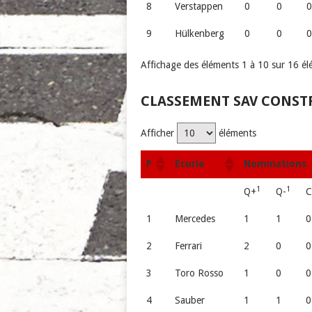
8
Verstappen
0
0
9
Hülkenberg
0
0
Affichage des éléments 1 à 10 sur 16 é
CLASSEMENT SAV CONST
Afficher
éléments
P
Écurie
Nominations
1
1
Q+
Q-
C
1
Mercedes
1
1
0
2
Ferrari
2
0
0
3
Toro Rosso
1
0
0
4
Sauber
1
1
0