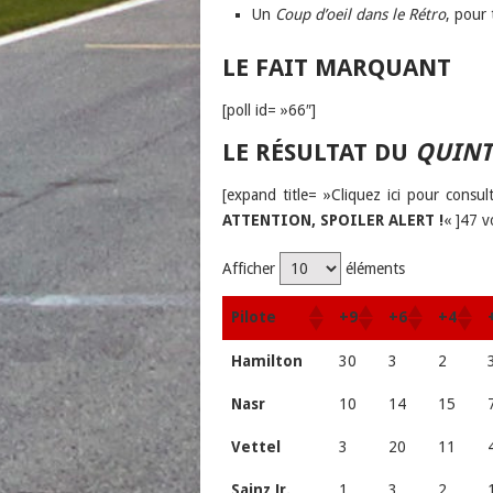
Un
Coup d’oeil dans le Rétro
, pour 
LE FAIT MARQUANT
[poll id= »66″]
LE RÉSULTAT DU
QUINT
[expand title= »Cliquez ici pour consul
ATTENTION, SPOILER ALERT !
« ]47 v
Afficher
éléments
Pilote
+9
+6
+4
Hamilton
30
3
2
Nasr
10
14
15
Vettel
3
20
11
Sainz Jr.
1
3
2