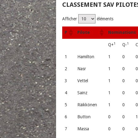
CLASSEMENT SAV PILOTE
Afficher
éléments
P
Pilote
Nominations
1
1
Q+
Q-
1
Hamilton
1
0
2
Nasr
1
0
3
Vettel
1
0
4
Sainz
1
0
5
Räikkönen
1
0
6
Button
0
0
7
Massa
0
0