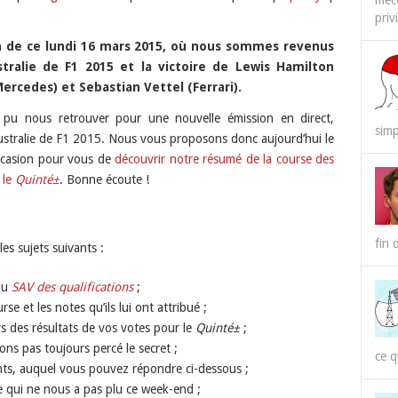
méco
priv
RSS
Spotify
on de ce lundi 16 mars 2015, où nous sommes revenus
stralie de F1 2015 et la victoire de Lewis Hamilton
rcedes) et Sebastian Vettel (Ferrari).
 pu nous retrouver pour une nouvelle émission en direct,
simp
ustralie de F1 2015. Nous vous proposons donc aujourd’hui le
’occasion pour vous de
découvrir notre résumé de la course des
 le
Quinté±
. Bonne écoute !
fin 
es sujets suivants :
 du
SAV des qualifications
;
se et les notes qu’ils lui ont attribué ;
rs des résultats de vos votes pour le
Quinté±
;
ns pas toujours percé le secret ;
ce q
nts, auquel vous pouvez répondre ci-dessous ;
e qui ne nous a pas plu ce week-end ;