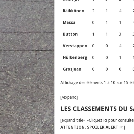
Räikkönen
2
1
4
Massa
0
1
1
Button
1
1
3
Verstappen
0
0
4
Hülkenberg
0
0
1
Grosjean
0
0
0
Affichage des éléments 1 à 10 sur 15 é
[/expand]
LES CLASSEMENTS DU S
[expand title= »Cliquez ici pour consult
ATTENTION, SPOILER ALERT !
« ]