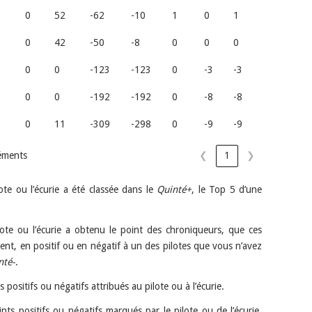
0
52
-62
-10
1
0
1
0
42
-50
-8
0
0
0
0
0
-123
-123
0
-3
-3
0
0
-192
-192
0
-8
-8
0
11
-309
-298
0
-9
-9
léments
❮
1
❯
ote ou l’écurie a été classée dans le
Quinté+
, le Top 5 d’une
ote ou l’écurie a obtenu le point des chroniqueurs, que ces
itent, en positif ou en négatif à un des pilotes que vous n’avez
nté-
.
 positifs ou négatifs attribués au pilote ou à l’écurie.
nts positifs ou négatifs marqués par le pilote ou de l’écurie,