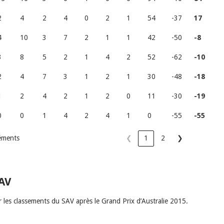
2
4
2
4
0
2
1
54
-37
17
4
10
3
7
2
1
1
42
-50
-8
3
8
5
2
1
4
2
52
-62
-10
2
4
7
3
1
2
1
30
-48
-18
1
2
4
2
1
2
0
11
-30
-19
0
0
1
4
2
4
1
0
-55
-55
léments
❮
1
2
❯
AV
er les classements du SAV après le Grand Prix d’Australie 2015.