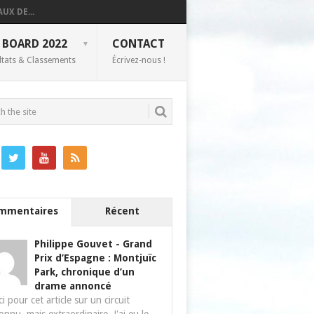
UX DE...
 BOARD 2022
CONTACT
ltats & Classements
Écrivez-nous !
mmentaires
Récent
Philippe Gouvet
-
Grand
Prix d’Espagne : Montjuïc
Park, chronique d’un
drame annoncé
i pour cet article sur un circuit