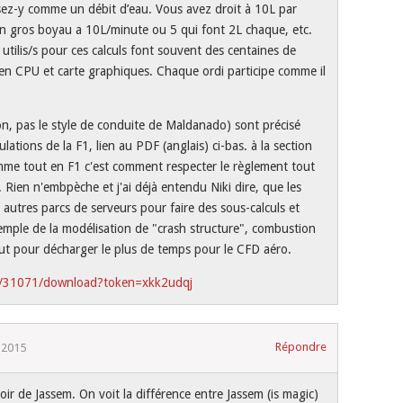
ez-y comme un débit d’eau. Vous avez droit à 10L par
n gros boyau a 10L/minute ou 5 qui font 2L chaque, etc.
utilis/s pour ces calculs font souvent des centaines de
en CPU et carte graphiques. Chaque ordi participe comme il
non, pas le style de conduite de Maldanado) sont précisé
ations de la F1, lien au PDF (anglais) ci-bas. à la section
mme tout en F1 c'est comment respecter le règlement tout
e. Rien n'embpèche et j'ai déjà entendu Niki dire, que les
t autres parcs de serveurs pour faire des sous-calculs et
emple de la modélisation de "crash structure", combustion
tout pour décharger le plus de temps pour le CFD aéro.
le/31071/download?token=xkk2udqj
Répondre
 2015
oir de Jassem. On voit la différence entre Jassem (is magic)