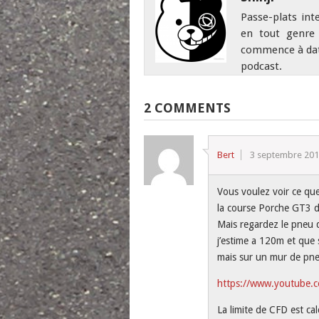
Passe-plats int
en tout genre 
commence à date
podcast.
2 COMMENTS
Bert
3 septembre 20
Vous voulez voir ce que
la course Porche GT3 de
Mais regardez le pneu q
j’estime a 120m et que
mais sur un mur de pneu
https://www.youtube
La limite de CFD est cal