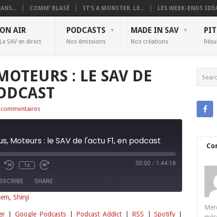
ANS...
COMM’ BLASÉ
IT’S A MONSTER. LE...
LES WEEK-ENDS IDÉA
ON AIR
PODCASTS
MADE IN SAV
PIT
Le SAV en direct
Nos émissions
Nos créations
Résu
MOTEURS : LE SAV DE
PODCAST
 commentaires
us, Moteurs : le SAV de l'actu F1, en podcast
Co
00:00
/
1:44:18
1x
BSCRIBE
SHARE
sem
,
Shinji
Merc
Deezer
Google Podcasts
er
|
Google Podcasts
|
Podcast Addict
|
RSS
|
Spotify
|