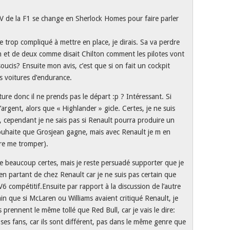
V de la F1 se change en Sherlock Homes pour faire parler
e trop compliqué à mettre en place, je dirais. Sa va perdre
n et de deux comme disait Chilton comment les pilotes vont
s soucis? Ensuite mon avis, c’est que si on fait un cockpit
s voitures d’endurance.
ure donc il ne prends pas le départ :p ? Intéressant. Si
gent, alors que « Highlander » gicle. Certes, je ne suis
 cependant je ne sais pas si Renault pourra produire un
souhaite que Grosjean gagne, mais avec Renault je m en
ère me tromper).
re beaucoup certes, mais je reste persuadé supporter que je
 en partant de chez Renault car je ne suis pas certain que
V6 compétitif.Ensuite par rapport à la discussion de l’autre
tain que si McLaren ou Williams avaient critiqué Renault, je
ls prennent le même tollé que Red Bull, car je vais le dire:
es fans, car ils sont différent, pas dans le même genre que