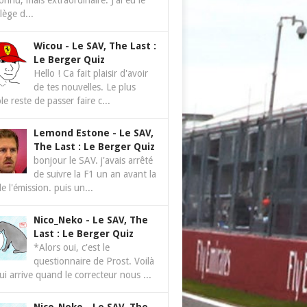
nnu, mais extraordinaire. J'ai eu le
ilège d...
Wicou
-
Le SAV, The Last :
Le Berger Quiz
Hello ! Ca fait plaisir d'avoir
de tes nouvelles. Le plus
le reste de passer faire c...
Lemond Estone
-
Le SAV,
The Last : Le Berger Quiz
bonjour le SAV. j'avais arrêté
de suivre la F1 un an avant la
de l'émission. puis un...
Nico_Neko
-
Le SAV, The
Last : Le Berger Quiz
*Alors oui, c'est le
questionnaire de Prost. Voilà
ui arrive quand le correcteur nous ...