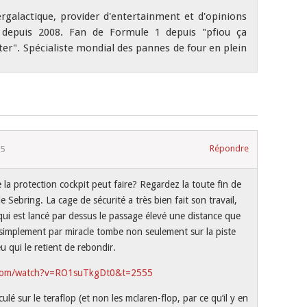
ergalactique, provider d'entertainment et d'opinions
depuis 2008. Fan de Formule 1 depuis "pfiou ça
r". Spécialiste mondial des pannes de four en plein
Répondre
15
 la protection cockpit peut faire? Regardez la toute fin de
 Sebring. La cage de sécurité a très bien fait son travail,
ui est lancé par dessus le passage élevé une distance que
 simplement par miracle tombe non seulement sur la piste
 qui le retient de rebondir.
.com/watch?v=RO1suTkgDt0&t=2555
culé sur le teraflop (et non les mclaren-flop, par ce qu’il y en