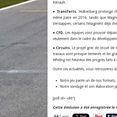
Renault.
●
Transferts.
Hülkenberg prolonge che
même paire en 2016, tandis que Magnu
Verstappen, certains l’imaginent déjà ch
●
CFD.
Les équipes vont pouvoir dépasse
seulement dans le cadre du développeme
●
Circuits.
Le projet grec de circuit de 
travaux sont presque terminés et les gr
Whiting est heureux des progrès faits à
Outre ces actualités, vous retrouverez d
Notre jeu parmi un de nos formats, 
Notre sondage et son élaboration j
[poll id= »86″]
Cette émission a été enregistrée le
E-mail