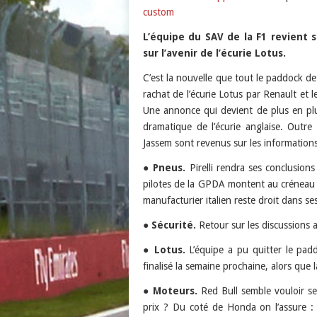
custom
Podcast Addict
LINK
custom
L’équipe du SAV de la F1 revient 
EMBED
sur l’avenir de l’écurie Lotus.
RSS FEED
C’est la nouvelle que tout le paddock d
rachat de l’écurie Lotus par Renault et
Une annonce qui devient de plus en pl
dramatique de l’écurie anglaise. Outre 
Jassem sont revenus sur les informations
●
Pneus.
Pirelli rendra ses conclusions 
pilotes de la GPDA montent au créneau p
manufacturier italien reste droit dans 
●
Sécurité.
Retour sur les discussions 
●
Lotus.
L’équipe a pu quitter le pad
finalisé la semaine prochaine, alors que 
●
Moteurs.
Red Bull semble vouloir s
prix ? Du coté de Honda on l’assure :