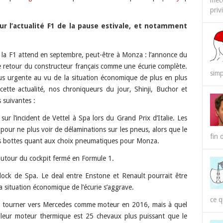
méco
priv
RSS
Spotify
sur l’actualité F1 de la pause estivale, et notamment
e la F1 attend en septembre, peut-être à Monza : l’annonce du
 le retour du constructeur français comme une écurie complète.
simp
us urgente au vu de la situation économique de plus en plus
cette actualité, nos chroniqueurs du jour, Shinji, Buchor et
 suivantes :
sur l’incident de Vettel à Spa lors du Grand Prix d’Italie. Les
our ne plus voir de délaminations sur les pneus, alors que le
fin 
ses bottes quant aux choix pneumatiques pour Monza.
autour du cockpit fermé en Formule 1.
dock de Spa. Le deal entre Enstone et Renault pourrait être
la situation économique de l’écurie s’aggrave.
ce q
e tourner vers Mercedes comme moteur en 2016, mais à quel
 leur moteur thermique est 25 chevaux plus puissant que le