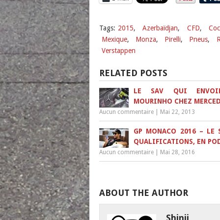
Tags:
2015
,
Azerbaïdjan
,
CFD
,
Coc
Mexique
,
Monza
,
Pirelli
,
Pneus
,
R
Verstappen
RELATED POSTS
LE SAV QUI ENVOI
MOURINHO CHEZ MERCE
Aucun commentaire
|
Mai 22, 2013
GP MONACO 2016 – LE 
QUALIFICATIONS, EN PO
Aucun commentaire
|
Mai 28, 2016
ABOUT THE AUTHOR
Shinji