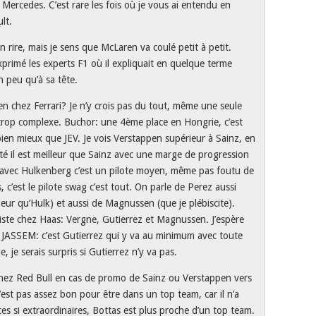
 Mercedes. C’est rare les fois où je vous ai entendu en
lt.
 rire, mais je sens que McLaren va coulé petit à petit.
exprimé les experts F1 où il expliquait en quelque terme
n peu qu’à sa tête.
chez Ferrari? Je n’y crois pas du tout, même une seule
trop complexe. Buchor: une 4ème place en Hongrie, c’est
en mieux que JEV. Je vois Verstappen supérieur à Sainz, en
é il est meilleur que Sainz avec une marge de progression
z avec Hulkenberg c’est un pilote moyen, même pas foutu de
 c’est le pilote swag c’est tout. On parle de Perez aussi
leur qu’Hulk) et aussi de Magnussen (que je plébiscite).
piste chez Haas: Vergne, Gutierrez et Magnussen. J’espère
JASSEM: c’est Gutierrez qui y va au minimum avec toute
 je serais surpris si Gutierrez n’y va pas.
 chez Red Bull en cas de promo de Sainz ou Verstappen vers
est pas assez bon pour être dans un top team, car il n’a
es si extraordinaires, Bottas est plus proche d’un top team.