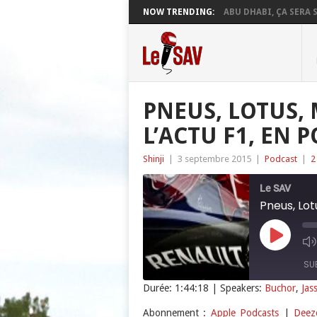
NOW TRENDING:
ABU DHABI, ÇA SERA S
PNEUS, LOTUS, 
L’ACTU F1, EN 
Shinji
|
3 septembre 2015
|
Podcast
|
2
Le SAV
Pneus, Lot
Play
Episode
SU
Durée: 1:44:18
| Speakers:
Buchor
,
Jas
SHARE
Apple Podcasts
Abonnement :
Apple Podcasts
|
Deez