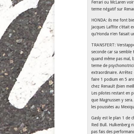
Ferrari ou McLaren voir
terme négatif sur Renau
HONDA: ils me font bien
Jacques Laffite c’était 
qu’Honda n’en faisait u
TRANSFERT: Verstappen 
seconde car sa semble 
quand même pas mal, bi
terme de psychomotricit
extraordinaire. Arrête
faire 1 podium en 5 ans,
chez Renault (bien meil
Les pilotes restant en 
que Magnussen y sera. 
les poussées au Mexique,
Gasly est le plan 1 de
Red Bull. Hulkenberg n’
pas fais des performanc