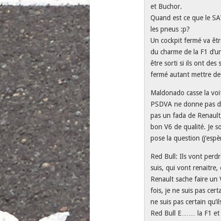
et Buchor.
Quand est ce que le SA
les pneus :p?
Un cockpit fermé va êtr
du charme de la F1 d’u
être sorti si ils ont de
fermé autant mettre de
Maldonado casse la voit
PSDVA ne donne pas d’ar
pas un fada de Renault,
bon V6 de qualité. Je 
pose la question (j’esp
Red Bull: Ils vont perd
suis, qui vont renaitre,
Renault sache faire un 
fois, je ne suis pas cer
ne suis pas certain qu’i
Red Bull E…… la F1 et s