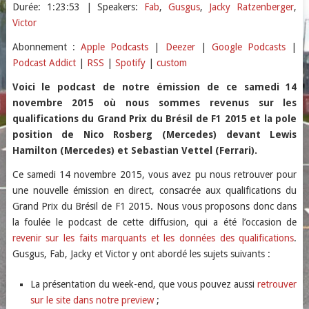
Durée: 1:23:53
| Speakers:
Fab
,
Gusgus
,
Jacky Ratzenberger
,
Victor
SHARE
Apple Podcasts
Deezer
Abonnement :
Apple Podcasts
|
Deezer
|
Google Podcasts
|
Google Podcasts
Podcast Addict
LINK
Podcast Addict
|
RSS
|
Spotify
|
custom
RSS
Spotify
EMBED
Voici le podcast de notre émission de ce samedi 14
custom
novembre 2015 où nous sommes revenus sur les
RSS FEED
qualifications du Grand Prix du Brésil de F1 2015 et la pole
position de Nico Rosberg (Mercedes) devant Lewis
Hamilton (Mercedes) et Sebastian Vettel (Ferrari).
Ce samedi 14 novembre 2015, vous avez pu nous retrouver pour
une nouvelle émission en direct, consacrée aux qualifications du
Grand Prix du Brésil de F1 2015. Nous vous proposons donc dans
la foulée le podcast de cette diffusion, qui a été l’occasion de
revenir sur les faits marquants et les données des qualifications
.
Gusgus, Fab, Jacky et Victor y ont abordé les sujets suivants :
La présentation du week-end, que vous pouvez aussi
retrouver
sur le site dans notre preview
;