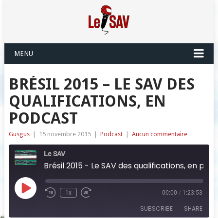
MENU
BRÉSIL 2015 – LE SAV DES
QUALIFICATIONS, EN
PODCAST
Gusgus
|
15 novembre 2015
|
Podcast
|
Aucun commentaire
Le SAV
Brésil 2015 - Le SAV des qualifications, en podcast
Play
1x
00:00
/
1:23:53
Episode
SUBSCRIBE
SHARE