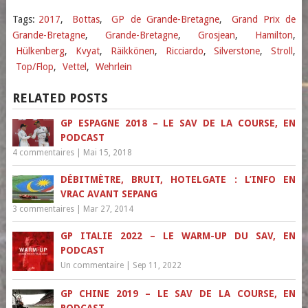
Tags:
2017
,
Bottas
,
GP de Grande-Bretagne
,
Grand Prix de
Grande-Bretagne
,
Grande-Bretagne
,
Grosjean
,
Hamilton
,
Hülkenberg
,
Kvyat
,
Räikkönen
,
Ricciardo
,
Silverstone
,
Stroll
,
Top/Flop
,
Vettel
,
Wehrlein
RELATED POSTS
GP ESPAGNE 2018 – LE SAV DE LA COURSE, EN
PODCAST
4 commentaires
|
Mai 15, 2018
DÉBITMÈTRE, BRUIT, HOTELGATE : L’INFO EN
VRAC AVANT SEPANG
3 commentaires
|
Mar 27, 2014
GP ITALIE 2022 – LE WARM-UP DU SAV, EN
PODCAST
Un commentaire
|
Sep 11, 2022
GP CHINE 2019 – LE SAV DE LA COURSE, EN
PODCAST