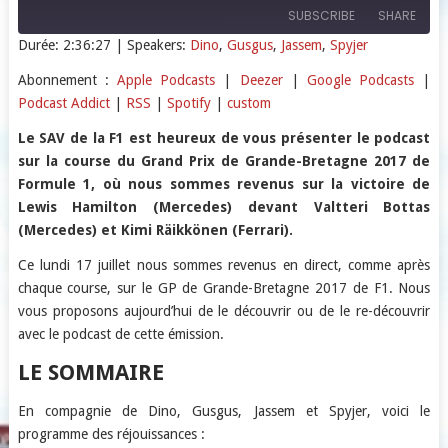
SUBSCRIBE
SHARE
Durée: 2:36:27
| Speakers:
Dino
,
Gusgus
,
Jassem
,
Spyjer
SHARE
Apple Podcasts
Deezer
Abonnement :
Apple Podcasts
|
Deezer
|
Google Podcasts
|
Podcast Addict
|
RSS
|
Spotify
|
custom
Google Podcasts
Podcast Addict
LINK
RSS
Spotify
Le SAV de la F1 est heureux de vous présenter le podcast
EMBED
sur la course du Grand Prix de Grande-Bretagne 2017 de
custom
Formule 1, où nous sommes revenus sur la victoire de
RSS FEED
Lewis Hamilton (Mercedes) devant Valtteri Bottas
(Mercedes) et Kimi Räikkönen (Ferrari).
Ce lundi 17 juillet nous sommes revenus en direct, comme après
chaque course, sur le GP de Grande-Bretagne 2017 de F1. Nous
vous proposons aujourd’hui de le découvrir ou de le re-découvrir
avec le podcast de cette émission.
LE SOMMAIRE
En compagnie de Dino, Gusgus, Jassem et Spyjer, voici le
programme des réjouissances :