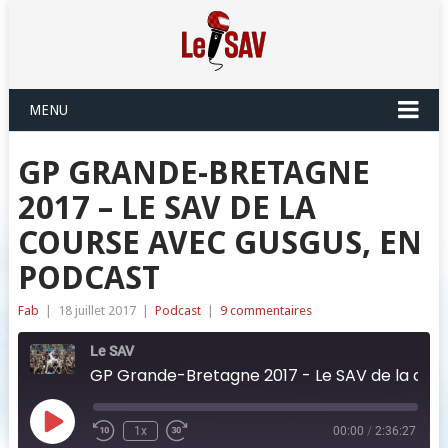
MENU
GP GRANDE-BRETAGNE
2017 – LE SAV DE LA
COURSE AVEC GUSGUS, EN
PODCAST
Fab
|
18 juillet 2017
|
Podcast
|
9 commentaires
Le SAV
GP Grande-Bretagne 2017 - Le SAV de la course avec Gusgus, en podcast
Play
1x
00:00
/
2:36:27
Episode