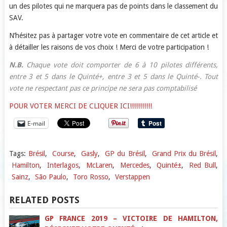
un des pilotes qui ne marquera pas de points dans le classement du
SAV.
N’hésitez pas à partager votre vote en commentaire de cet article et
à détailler les raisons de vos choix ! Merci de votre participation !
N.B.
Chaque vote doit comporter de 6 à 10 pilotes différents,
entre 3 et 5 dans le Quinté+, entre 3 et 5 dans le Quinté-. Tout
vote ne respectant pas ce principe ne sera pas comptabilisé
POUR VOTER MERCI DE CLIQUER ICI!!!!!!!!!!!
E-mail
Tags:
Brésil
,
Course
,
Gasly
,
GP du Brésil
,
Grand Prix du Brésil
,
Hamilton
,
Interlagos
,
McLaren
,
Mercedes
,
Quinté±
,
Red Bull
,
Sainz
,
São Paulo
,
Toro Rosso
,
Verstappen
RELATED POSTS
GP FRANCE 2019 – VICTOIRE DE HAMILTON,