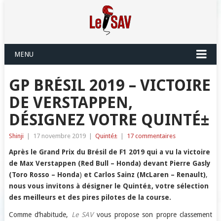
MENU
GP BRÉSIL 2019 – VICTOIRE
DE VERSTAPPEN,
DÉSIGNEZ VOTRE QUINTÉ±
Shinji
|
17 novembre 2019
|
Quinté±
|
17 commentaires
Après le Grand Prix du Brésil de F1 2019 qui a vu la victoire
de Max Verstappen (Red Bull – Honda)
devant
Pierre Gasly
(Toro Rosso – Honda
)
et Carlos Sainz (McLaren – Renault)
,
nous vous invitons à désigner le Quinté±, votre sélection
des meilleurs et des pires pilotes de la course.
Comme d’habitude,
Le SAV
vous propose son propre classement