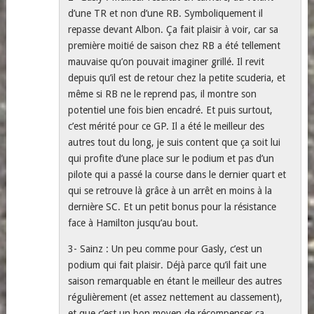
d’une TR et non d’une RB. Symboliquement il
repasse devant Albon. Ça fait plaisir à voir, car sa
première moitié de saison chez RB a été tellement
mauvaise qu’on pouvait imaginer grillé. Il revit
depuis qu’il est de retour chez la petite scuderia, et
même si RB ne le reprend pas, il montre son
potentiel une fois bien encadré. Et puis surtout,
c’est mérité pour ce GP. Il a été le meilleur des
autres tout du long, je suis content que ça soit lui
qui profite d’une place sur le podium et pas d’un
pilote qui a passé la course dans le dernier quart et
qui se retrouve là grâce à un arrêt en moins à la
dernière SC. Et un petit bonus pour la résistance
face à Hamilton jusqu’au bout.
3- Sainz : Un peu comme pour Gasly, c’est un
podium qui fait plaisir. Déjà parce qu’il fait une
saison remarquable en étant le meilleur des autres
régulièrement (et assez nettement au classement),
et que c’est un bon moyen de récompenser ça.