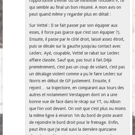
l’opportunité d’éviter ou de minimiser l’incident », ce
qui semble au final un bon résumé. A mon avis on
peut quand même y regarder plus en détail :
Sur Vettel : Il se fait passer par son équipier aux
esses, il force pas (parce que c’est son équipier ?).
Ensuite, il passe par le côté droit, laissé assez étroit,
puis se décale sur la gauche jusqu’au contact avec
Leclerc. Ayé, coupable, Vettel se rabat sur Leclerc
affaire classée. Sauf que, pas tout à fait.Déjà
premièrement, c’est pas un coup de volant, c’est pas
un décalage violent comme a pu le faire Leclerc sur
Norris en début de GP justement. Ensuite, il
rejoint… sa trajectoire, en comparant aux tours des
autres et notamment Verstappen dont on a une
bonne vue de face dans le récap sur YT, ou Albon
que l’on voit devant. On voit que c’est plus ou moins
la même ligne à environ 1m du bord de piste avant
de rejoindre le bord droit pour le freinage. Enfin,
peut être que j’ai mal suivi la dernière quinzaine