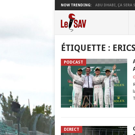
NOW TRENDING:
ABU DHABI, ÇA SERA S
ÉTIQUETTE :
ERIC
PODCAST
G
R
l
T
DIRECT