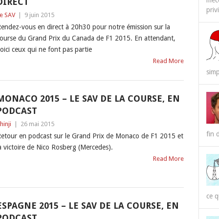
méco
DIRECT
priv
e SAV
|
9 juin 2015
endez-vous en direct à 20h30 pour notre émission sur la
ourse du Grand Prix du Canada de F1 2015. En attendant,
oici ceux qui ne font pas partie
Read More
simp
MONACO 2015 – LE SAV DE LA COURSE, EN
PODCAST
hinji
|
26 mai 2015
fin 
etour en podcast sur le Grand Prix de Monaco de F1 2015 et
a victoire de Nico Rosberg (Mercedes).
Read More
ce q
ESPAGNE 2015 – LE SAV DE LA COURSE, EN
PODCAST