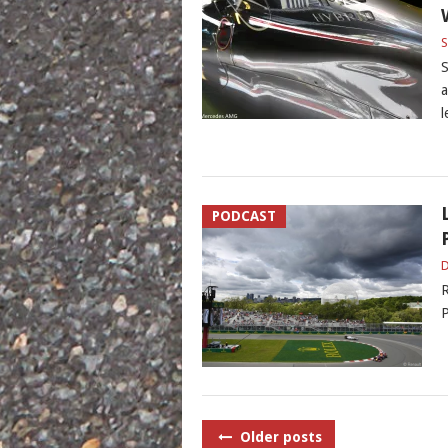
S
S
a
l
PODCAST
D
R
P
POSTS
Older posts