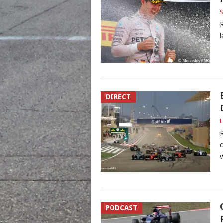
S
R
l
DIRECT
L
R
c
v
PODCAST