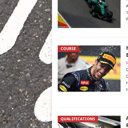
A
1
P
COURSE
S
D
G
H
r
QUALIFICATIONS