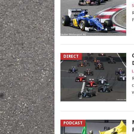
S
R
F
DIRECT
L
R
c
v
PODCAST