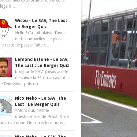
nnu, mais extraordinaire. J'ai eu le
ilège d...
Wicou
-
Le SAV, The Last :
Le Berger Quiz
Hello ! Ca fait plaisir d'avoir
de tes nouvelles. Le plus
le reste de passer faire c...
Lemond Estone
-
Le SAV,
The Last : Le Berger Quiz
bonjour le SAV. j'avais arrêté
de suivre la F1 un an avant la
de l'émission. puis un...
Nico_Neko
-
Le SAV, The
Last : Le Berger Quiz
*Alors oui, c'est le
questionnaire de Prost. Voilà
ui arrive quand le correcteur nous ...