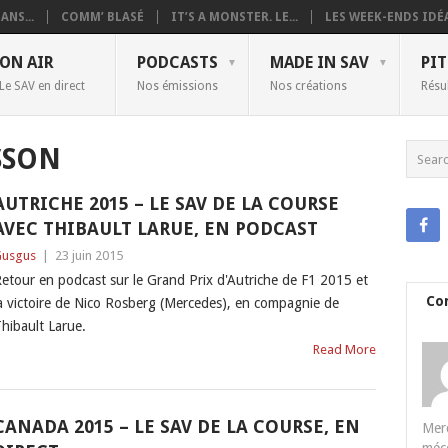
ANS...
COMM’ BLASÉ
IT’S A MONSTER. LE...
LES WEEK-ENDS IDÉA
ON AIR
PODCASTS
MADE IN SAV
PIT
Le SAV en direct
Nos émissions
Nos créations
Résu
SSON
AUTRICHE 2015 – LE SAV DE LA COURSE
AVEC THIBAULT LARUE, EN PODCAST
usgus
|
23 juin 2015
etour en podcast sur le Grand Prix d'Autriche de F1 2015 et
Co
a victoire de Nico Rosberg (Mercedes), en compagnie de
hibault Larue.
Read More
CANADA 2015 – LE SAV DE LA COURSE, EN
Merc