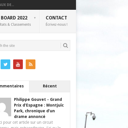
UX DE...
 BOARD 2022
CONTACT
ltats & Classements
Écrivez-nous !
mmentaires
Récent
Philippe Gouvet
-
Grand
Prix d’Espagne : Montjuïc
Park, chronique d’un
drame annoncé
i pour cet article sur un circuit