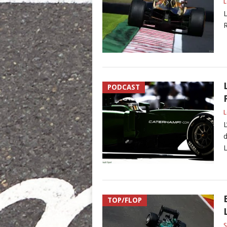
L
L
R
PODCAST
L
L
d
L
TOP/FLOP
S