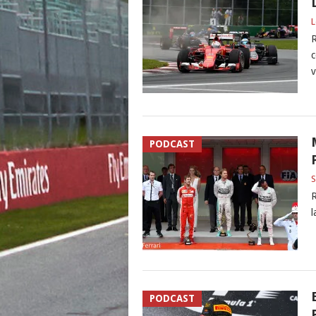
L
R
c
v
PODCAST
S
R
l
PODCAST