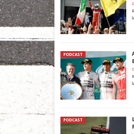
S
R
l
PODCAST
G
R
l
PODCAST