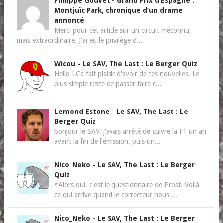
Philippe Gouvet
-
Grand Prix d’Espagne :
Montjuïc Park, chronique d’un drame
annoncé
Merci pour cet article sur un circuit méconnu,
mais extraordinaire. J'ai eu le privilège d...
Wicou
-
Le SAV, The Last : Le Berger Quiz
Hello ! Ca fait plaisir d'avoir de tes nouvelles. Le
plus simple reste de passer faire c...
Lemond Estone
-
Le SAV, The Last : Le
Berger Quiz
bonjour le SAV. j'avais arrêté de suivre la F1 un an
avant la fin de l'émission. puis un...
Nico_Neko
-
Le SAV, The Last : Le Berger
Quiz
*Alors oui, c'est le questionnaire de Prost. Voilà
ce qui arrive quand le correcteur nous ...
Nico_Neko
-
Le SAV, The Last : Le Berger